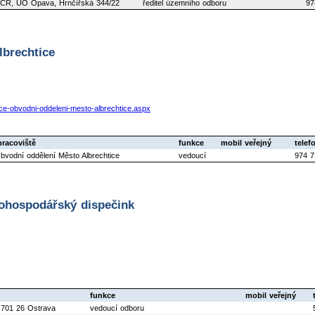
ČR, ÚO Opava, Hrnčířská 344/22
ředitel územního odboru
97
lbrechtice
tice-obvodni-oddeleni-mesto-albrechtice.aspx
pracoviště
funkce
mobil veřejný
telef
vodní oddělení Město Albrechtice
vedoucí
974 7
dohospodářský dispečink
funkce
mobil veřejný
 701 26 Ostrava
vedoucí odboru