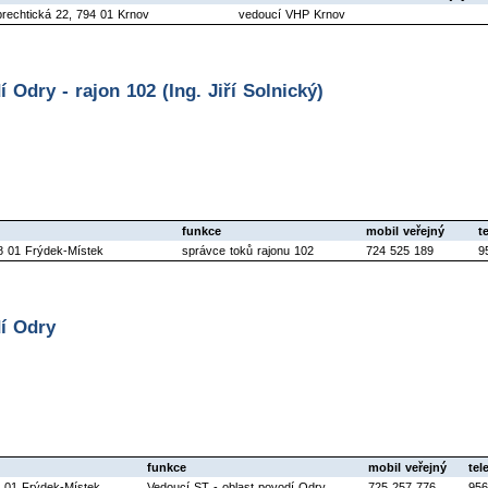
brechtická 22, 794 01 Krnov
vedoucí VHP Krnov
 Odry - rajon 102 (Ing. Jiří Solnický)
funkce
mobil veřejný
t
8 01 Frýdek-Místek
správce toků rajonu 102
724 525 189
9
dí Odry
funkce
mobil veřejný
tel
8 01 Frýdek-Místek
Vedoucí ST - oblast povodí Odry
725 257 776
956