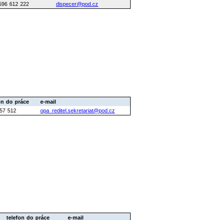
596 612 222
dispecer@pod.cz
on do práce
e-mail
57 512
opa_reditel.sekretariat@pod.cz
telefon do práce
e-mail