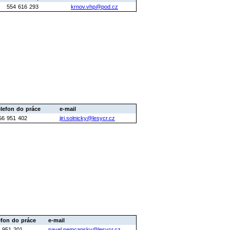
554 616 293
krnov.vhp@pod.cz
elefon do práce
e-mail
56 951 402
jiri.solnicky@lesycr.cz
efon do práce
e-mail
 951 201
pavel.nemcansky@lesycr.cz