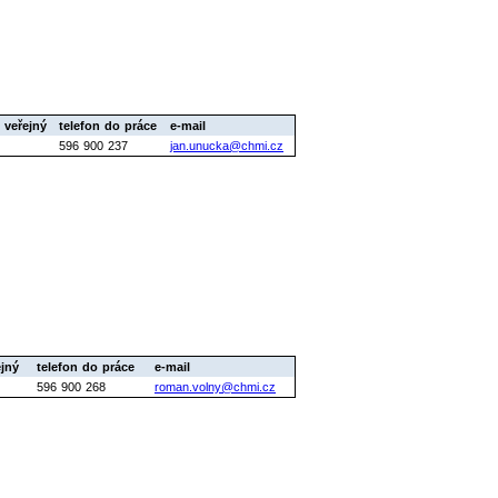
 veřejný
telefon do práce
e-mail
596 900 237
jan.unucka@chmi.cz
ejný
telefon do práce
e-mail
596 900 268
roman.volny@chmi.cz