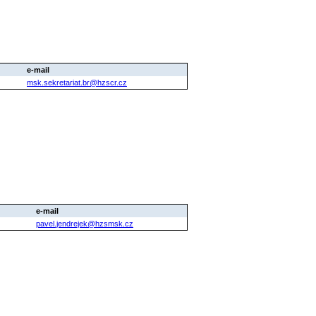
e-mail
msk.sekretariat.br@hzscr.cz
e-mail
pavel.jendrejek@hzsmsk.cz