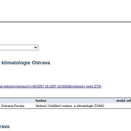
klimatologie Ostrava
-na-pobocky/ostrava?c=49.8257,18.1597,16.0000&l=pobocky-point,ZTM
funkce
mobil veř
0 Ostrava-Poruba
Vedoucí Oddělení meteor. a klimatologie ČHMÚ
rava