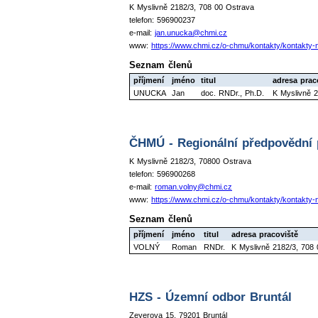
K Myslivně 2182/3, 708 00 Ostrava
telefon: 596900237
e-mail:
jan.unucka@chmi.cz
www:
https://www.chmi.cz/o-chmu/kontakty/kontakty
Seznam členů
příjmení
jméno
titul
adresa prac
UNUCKA
Jan
doc. RNDr., Ph.D.
K Myslivně 
ČHMÚ - Regionální předpovědní 
K Myslivně 2182/3, 70800 Ostrava
telefon: 596900268
e-mail:
roman.volny@chmi.cz
www:
https://www.chmi.cz/o-chmu/kontakty/kontakty
Seznam členů
příjmení
jméno
titul
adresa pracoviště
VOLNÝ
Roman
RNDr.
K Myslivně 2182/3, 708
HZS - Územní odbor Bruntál
Zeyerova 15, 79201 Bruntál