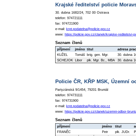
Krajské ředitelství policie Mora
30. dubna 1682/24, 702 00 Ostrava
telefon: 974721111
fax: 974721900
e-mail:
krpt.podatelna@policie.gov.cz
www:
https://policie.gov.cz/clanek/krajske-reditelstv
Seznam členů
příjmení
jméno
titul
adresa prac
KUŽEL
Tomáš
brig. gen. Mgr.
30. dubna 1
SCHEJOK
Libor
plk. Mgr. Bc., MBA
30. dubna 1
Policie ČR, KŘP MSK, Územní od
Partyzánská 9/1454, 79201 Bruntál
telefon: 974731111
fax: 974731900
e-mail:
krpt.podatelna@policie.gov.cz
www:
https://policie.gov.cz/clanek/uzemni-odbor-brun
Seznam členů
příjmení
jméno
titul
a
FRANĚC
Petr
plk. JUDr.
P