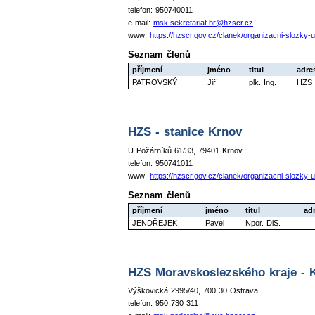
telefon: 950740011
e-mail:
msk.sekretariat.br@hzscr.cz
www:
https://hzscr.gov.cz/clanek/organizacni-slozky-
Seznam členů
příjmení
jméno
titul
adre
PATROVSKÝ
Jiří
plk. Ing.
HZS 
HZS - stanice Krnov
U Požárníků 61/33, 79401 Krnov
telefon: 950741011
www:
https://hzscr.gov.cz/clanek/organizacni-sloz
Seznam členů
příjmení
jméno
titul
ad
JENDŘEJEK
Pavel
Npor. DiS.
HZS Moravskoslezského kraje - Kr
Výškovická 2995/40, 700 30 Ostrava
telefon: 950 730 311