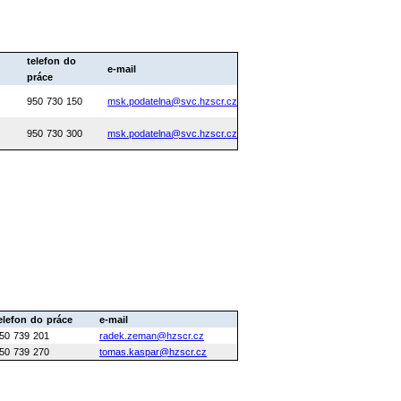
telefon do
e-mail
práce
950 730 150
msk.podatelna@svc.hzscr.cz
950 730 300
msk.podatelna@svc.hzscr.cz
elefon do práce
e-mail
50 739 201
radek.zeman@hzscr.cz
50 739 270
tomas.kaspar@hzscr.cz