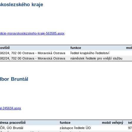
vskoslezského kraje
i-policie-moravskoslezskeho-kraje-563585.aspx
oviště
funkce
mob
682/24, 702 00 Ostrava - Moravská Ostrava
ředitel krajského ředitelství
682/24, 702 00 Ostrava - Moravská Ostrava
náměstek ředitele pro vnější službu
bor Bruntál
tal-245634.aspx
dresa pracoviště
funkce
mobil veřejný
te
ČR, ÚO Bruntál
zástupce ředitele ÚO
97