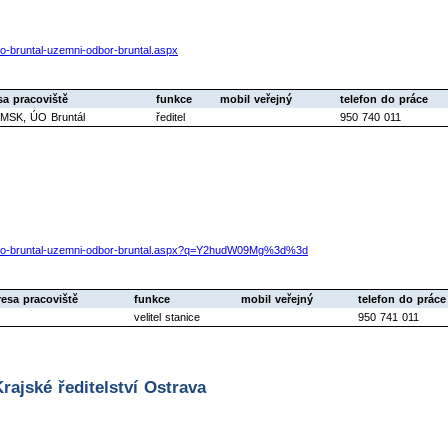
uo-bruntal-uzemni-odbor-bruntal.aspx
sa pracoviště
funkce
mobil veřejný
telefon do práce
MSK, ÚO Bruntál
ředitel
950 740 011
ky-uo-bruntal-uzemni-odbor-bruntal.aspx?q=Y2hudW09Mg%3d%3d
resa pracoviště
funkce
mobil veřejný
telefon do práce
velitel stanice
950 741 011
ajské ředitelství Ostrava