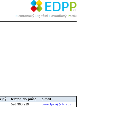
E
lektronický
D
igitální
P
ovodňový
P
ortál
ejný
telefon do práce
e-mail
596 900 219
pavel.lipina@chmi.cz