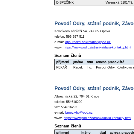
DISPEČINK
Varenská 3101/49,
Povodí Odry, státní podnik, Závo
Kolofíkovo nábřeží 54, 747 05 Opava
telefon: 596 657 511
e-mail:
opa_reditel.sekretariat@pod.cz
www:
https://www.pod.cz/stranka/dalsi-kontakty.html
Seznam členů
příjmení
jméno
titul
adresa pracoviště
PEKAŘ
Radek
Ing.
Povodí Odry, Kolofíkovo
Povodí Odry, státní podnik, Záv
Albrechtická 22, 794 01 Krnov
telefon: 554616220
fax: 554616293
e-mail:
krnov.vhp@pod.cz
www:
https://www.pod.cz/stranka/dalsi-kontakty.html
Seznam členů
příjmení
jméno
titul
adresa pracovi