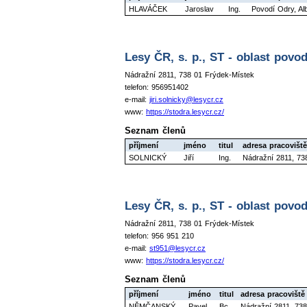
HLAVÁČEK
Jaroslav
Ing.
Povodí Odry, Al
Lesy ČR, s. p., ST - oblast povodí
Nádražní 2811, 738 01 Frýdek-Místek
telefon: 956951402
e-mail:
jiri.solnicky@lesycr.cz
www:
https://stodra.lesycr.cz/
Seznam členů
příjmení
jméno
titul
adresa pracoviště
SOLNICKÝ
Jiří
Ing.
Nádražní 2811, 73
Lesy ČR, s. p., ST - oblast povo
Nádražní 2811, 738 01 Frýdek-Místek
telefon: 956 951 210
e-mail:
st951@lesycr.cz
www:
https://stodra.lesycr.cz/
Seznam členů
příjmení
jméno
titul
adresa pracoviště
NĚMČANSKÝ
Pavel
Bc.
Nádražní 2811, 73