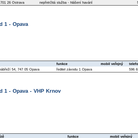
 701 26 Ostrava
nepřetržitá služba - hlášení havárií
d 1 - Opava
funkce
mobil veřejný
telef
 nábřeží 54, 747 05 Opava
ředitel závodu 1 Opava
596 6
od 1 - Opava - VHP Krnov
ště
funkce
mobil veřejný