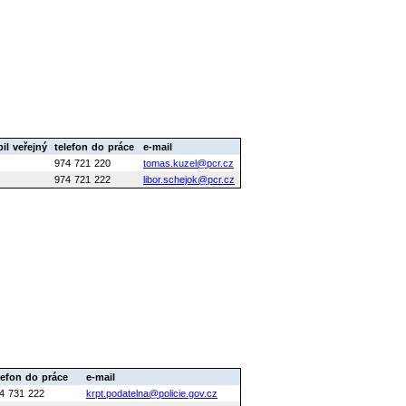
il veřejný
telefon do práce
e-mail
974 721 220
tomas.kuzel@pcr.cz
974 721 222
libor.schejok@pcr.cz
lefon do práce
e-mail
4 731 222
krpt.podatelna@policie.gov.cz