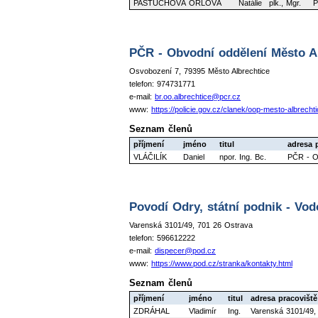
PASTUCHOVÁ ORLOVÁ
Natálie
plk., Mgr.
P
PČR - Obvodní oddělení Město A
Osvobození 7, 79395 Město Albrechtice
telefon: 974731771
e-mail:
br.oo.albrechtice@pcr.cz
www:
https://policie.gov.cz/clanek/oop-mesto-albrech
Seznam členů
příjmení
jméno
titul
adresa 
VLÁČILÍK
Daniel
npor. Ing. Bc.
PČR - Ob
Povodí Odry, státní podnik - Vo
Varenská 3101/49, 701 26 Ostrava
telefon: 596612222
e-mail:
dispecer@pod.cz
www:
https://www.pod.cz/stranka/kontakty.html
Seznam členů
příjmení
jméno
titul
adresa pracoviště
ZDRÁHAL
Vladimír
Ing.
Varenská 3101/49,