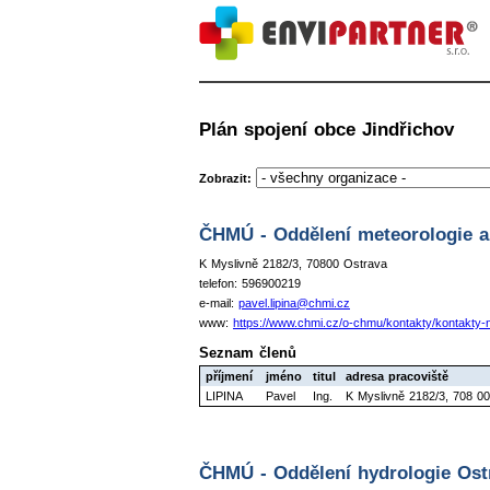
Plán spojení obce Jindřichov
Zobrazit:
ČHMÚ - Oddělení meteorologie a 
K Myslivně 2182/3, 70800 Ostrava
telefon: 596900219
e-mail:
pavel.lipina@chmi.cz
www:
https://www.chmi.cz/o-chmu/kontakty/kontakty
Seznam členů
příjmení
jméno
titul
adresa pracoviště
LIPINA
Pavel
Ing.
K Myslivně 2182/3, 708 0
ČHMÚ - Oddělení hydrologie Ost