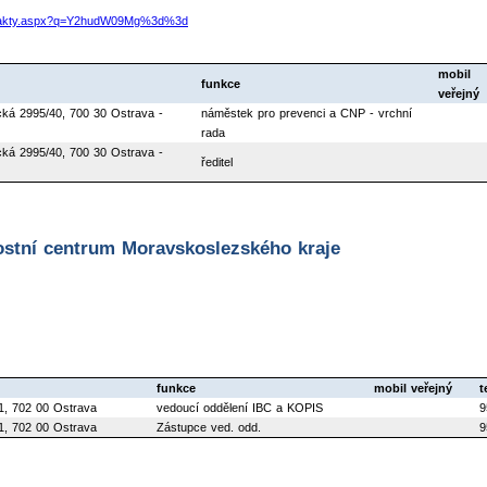
kontakty.aspx?q=Y2hudW09Mg%3d%3d
mobil
funkce
veřejný
ká 2995/40, 700 30 Ostrava -
náměstek pro prevenci a CNP - vrchní
rada
ká 2995/40, 700 30 Ostrava -
ředitel
stní centrum Moravskoslezského kraje
funkce
mobil veřejný
t
1, 702 00 Ostrava
vedoucí oddělení IBC a KOPIS
9
1, 702 00 Ostrava
Zástupce ved. odd.
9