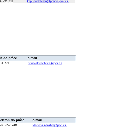
4 731 111
krpt.podatelna@policie.gov.cz
on do práce
e-mail
31 771
br.oo.albrechtice@pcr.cz
telefon do práce
e-mail
596 657 240
vladimir.zdrahal@pod.cz