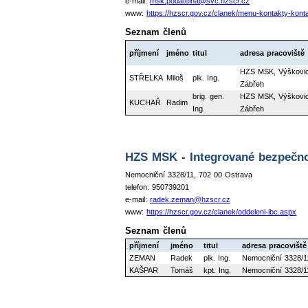
e-mail:
msk.podatelna@svc.hzscr.cz
www:
https://hzscr.gov.cz/clanek/menu-kontakty-
Seznam členů
příjmení
jméno
titul
adresa pracoviště
HZS MSK, Výškovic
STŘELKA
Miloš
plk. Ing.
Zábřeh
brig. gen.
HZS MSK, Výškovic
KUCHAŘ
Radim
Ing.
Zábřeh
HZS MSK - Integrované bezpečno
Nemocniční 3328/11, 702 00 Ostrava
telefon: 950739201
e-mail:
radek.zeman@hzscr.cz
www:
https://hzscr.gov.cz/clanek/oddeleni-ibc.aspx
Seznam členů
příjmení
jméno
titul
adresa pracoviště
ZEMAN
Radek
plk. Ing.
Nemocniční 3328/1
KAŠPAR
Tomáš
kpt. Ing.
Nemocniční 3328/1