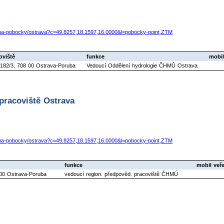
-na-pobocky/ostrava?c=49.8257,18.1597,16.0000&l=pobocky-point,ZTM
oviště
funkce
mobil
2182/3, 708 00 Ostrava-Poruba
Vedoucí Oddělení hydrologie ČHMÚ Ostrava
pracoviště Ostrava
-na-pobocky/ostrava?c=49.8257,18.1597,16.0000&l=pobocky-point,ZTM
funkce
mobil veř
 00 Ostrava-Poruba
vedoucí region. předpověd. pracoviště ČHMÚ