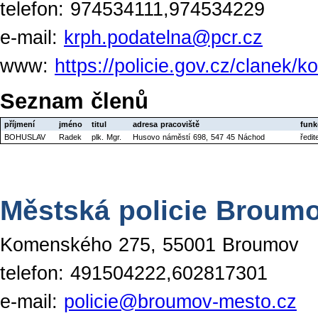
telefon: 974534111,974534229
e-mail:
krph.podatelna@pcr.cz
www:
https://policie.gov.cz/clanek
Seznam členů
příjmení
jméno
titul
adresa pracoviště
funk
BOHUSLAV
Radek
plk. Mgr.
Husovo náměstí 698, 547 45 Náchod
ředi
Městská policie Broum
Komenského 275, 55001 Broumov
telefon: 491504222,602817301
e-mail:
policie@broumov-mesto.cz