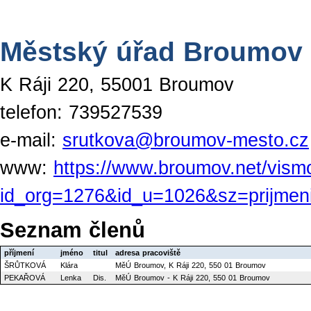
Městský úřad Broumov 
K Ráji 220, 55001 Broumov
telefon: 739527539
e-mail:
srutkova@broumov-mesto.cz
www:
https://www.broumov.net/vism
id_org=1276&id_u=1026&sz=prijmen
Seznam členů
příjmení
jméno
titul
adresa pracoviště
ŠRŮTKOVÁ
Klára
MěÚ Broumov, K Ráji 220, 550 01 Broumov
PEKAŘOVÁ
Lenka
Dis.
MěÚ Broumov - K Ráji 220, 550 01 Broumov