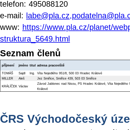
telefon: 495088120
e-mail:
labe@pla.cz,podatelna@pla.
www:
https://www.pla.cz/planet/webp
struktura_5649.html
Seznam členů
příjmení
jméno
titul
adresa pracoviště
TOMÁŠ
Sajdl
Ing.
Víta Nejedlého 951/8, 500 03 Hradec Králové
MILLER
Aleš
Jez Smiřice, Smiřice 439, 503 03 Smiřice
Závod Jablonec nad Nisou, PS Hradec Králové, Víta Nejedlého 
KRÁLÍČEK
Václav
Králové
ČRS Východočeský úze