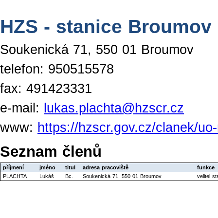
HZS - stanice Broumov
Soukenická 71, 550 01 Broumov
telefon: 950515578
fax: 491423331
e-mail:
lukas.plachta@hzscr.cz
www:
https://hzscr.gov.cz/clanek/u
Seznam členů
příjmení
jméno
titul
adresa pracoviště
funkce
PLACHTA
Lukáš
Bc.
Soukenická 71, 550 01 Broumov
velitel 