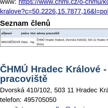
www:
https://www.chmi.cz/o-chmu/k
kralove?c=50.2226,15.7877,16&l=po
Seznam členů
příjmení
jméno
titul
adresa pracoviště
ČHMÚ Hradec Králové, Dvorská 410/102, 503 11 Hradec K
MACHÁČKOVÁ
Hana
Ing.
Dvory
ČHMÚ Hradec Králové -
pracoviště
Dvorská 410/102, 503 11 Hradec Kr
telefon: 495705050