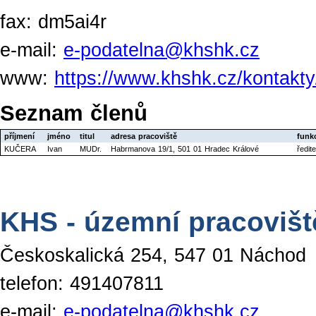
fax: dm5ai4r
e-mail:
e-podatelna@khshk.cz
www:
https://www.khshk.cz/kontakty
Seznam členů
příjmení
jméno
titul
adresa pracoviště
funk
KUČERA
Ivan
MUDr.
Habrmanova 19/1, 501 01 Hradec Králové
ředit
KHS - územní pracoviš
Českoskalická 254, 547 01 Náchod
telefon: 491407811
e-mail:
e-podatelna@khshk.cz