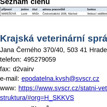
Seznam členů
příjmení
jméno
titul
adresa pracoviště
funkce
MAREŠOVÁ
Lucie
MVDr.
Českoskalická 1836, Náchod
Vedoucí oddělení
Krajská veterinární spr
Jana Černého 370/40, 503 41 Hrade
telefon: 495279059
fax: d2vairv
e-mail:
epodatelna.kvsh@svscr.cz
www:
https://www.svscr.cz/statni-ve
struktura/#org=H_SKKVS