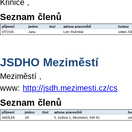
Křinice ,
Seznam členů
příjmení
jméno
titul
adresa pracoviště
funkce
VÍTOVÁ
Jana
Lom Rožmitál
velitel J
JSDHO Meziměstí
Meziměstí ,
www:
http://jsdh.mezimesti.cz/cs
Seznam členů
příjmení
jméno
titul
adresa pracoviště
fu
SADÍLEK
Jiří
5. května 1, Meziměstí, 549 81
ve