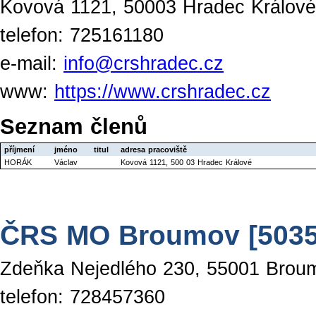
Kovová 1121, 50003 Hradec Králové
telefon: 725161180
e-mail:
info@crshradec.cz
www:
https://www.crshradec.cz
Seznam členů
příjmení
jméno
titul
adresa pracoviště
HORÁK
Václav
Kovová 1121, 500 03 Hradec Králové
ČRS MO Broumov [5035
Zdeňka Nejedlého 230, 55001 Brou
telefon: 728457360