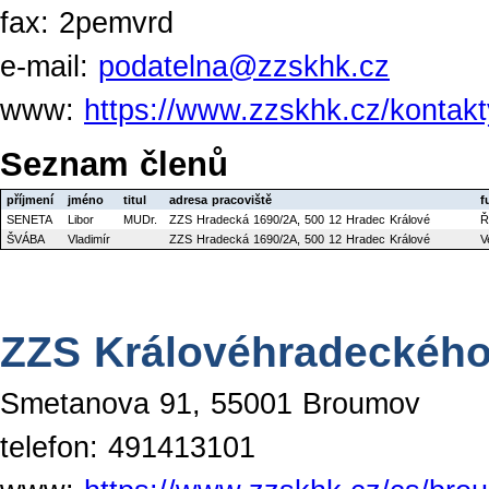
fax: 2pemvrd
e-mail:
podatelna@zzskhk.cz
www:
https://www.zzskhk.cz/kontakt
Seznam členů
příjmení
jméno
titul
adresa pracoviště
f
SENETA
Libor
MUDr.
ZZS Hradecká 1690/2A, 500 12 Hradec Králové
Ř
ŠVÁBA
Vladimír
ZZS Hradecká 1690/2A, 500 12 Hradec Králové
V
ZZS Královéhradeckého 
Smetanova 91, 55001 Broumov
telefon: 491413101