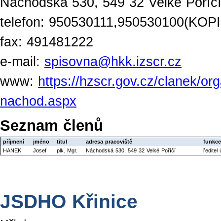
Náchodská 530, 549 32 Velké Poříč
telefon: 950530111,950530100(KOPI
fax: 491481222
e-mail:
spisovna@hkk.izscr.cz
www:
https://hzscr.gov.cz/clanek/o
nachod.aspx
Seznam členů
příjmení
jméno
titul
adresa pracoviště
funkce
HANEK
Josef
plk. Mgr.
Náchodská 530, 549 32 Velké Poříčí
ředite
JSDHO Křinice