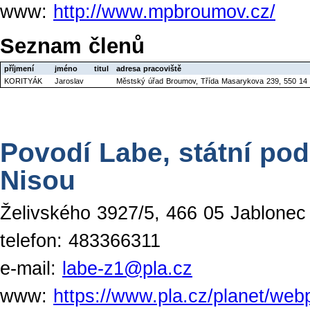
www:
http://www.mpbroumov.cz/
Seznam členů
příjmení
jméno
titul
adresa pracoviště
KORITYÁK
Jaroslav
Městský úřad Broumov, Třída Masarykova 239, 550 14
Povodí Labe, státní po
Nisou
Želivského 3927/5, 466 05 Jablonec
telefon: 483366311
e-mail:
labe-z1@pla.cz
www:
https://www.pla.cz/planet/webp