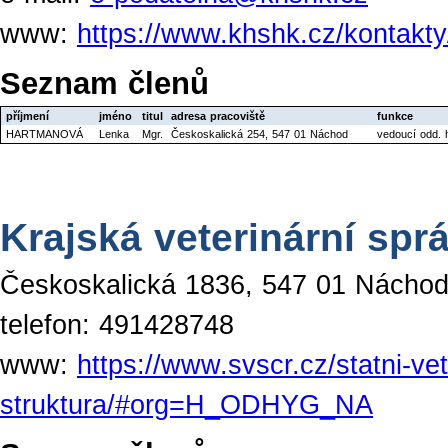
www:
https://www.khshk.cz/kontakt
Seznam členů
příjmení
jméno
titul
adresa pracoviště
funkce
HARTMANOVÁ
Lenka
Mgr.
Českoskalická 254, 547 01 Náchod
vedoucí odd. 
Krajská veterinární spr
Českoskalická 1836, 547 01 Nácho
telefon: 491428748
www:
https://www.svscr.cz/statni-ve
struktura/#org=H_ODHYG_NA