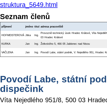
struktura_5649.html
Seznam členů
příjmení
jméno
titul
adresa pracoviště
Provozně-technický úsek Hradec Králové, Víta Nejedlé
HOFMEISTEROVÁ
Jitka
Ing.
03 Hradec Králové
KURKA
Jan
Ing.
Želivského 5, 466 05 Jablonec nad Nisou
VAČLENA
Jan
Ing.
Povodí Labe, státní podnik, V. Nejedlého 951, Hradec K
Povodí Labe, státní po
dispečink
Víta Nejedlého 951/8, 500 03 Hrade