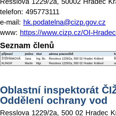
Resslova 1229/2a, 50002 Hradec Kr
telefon: 495773111
e-mail:
hk.podatelna@cizp.gov.cz
www:
https://www.cizp.cz/OI-Hradec
Seznam členů
příjmení
jméno
titul
adresa pracoviště
f
ŠTĚPÁNKOVÁ
Jana
Ing. Bc.
Resslova 1229/2a, 500 02 Hradec Králové
Ř
KLINGR
Martin
Mgr.
Resslova 1229/2a, 500 02 Hradec Králové
o
Oblastní inspektorát ČI
Oddělení ochrany vod
Resslova 1229/2a, 500 02 Hradec K