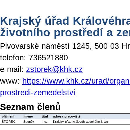
Krajský úřad Královéhr
životního prostředí a z
Pivovarské náměstí 1245, 500 03 H
telefon: 736521880
e-mail:
zstorek@khk.cz
www:
https://www.khk.cz/urad/organi
prostredi-zemedelstvi
Seznam členů
příjmení
jméno
titul
adresa pracoviště
ŠTOREK
Zdeněk
Ing.
Krajský úřad královéhradeckého kraje