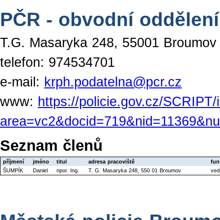
PČR - obvodní oddělen
T.G. Masaryka 248, 55001 Broumov
telefon: 974534701
e-mail:
krph.podatelna@pcr.cz
www:
https://policie.gov.cz/SCRIPT
area=vc2&docid=719&nid=11369&n
Seznam členů
příjmení
jméno
titul
adresa pracoviště
fun
ŠUMPÍK
Daniel
npor. Ing.
T. G. Masaryka 248, 550 01 Broumov
ved