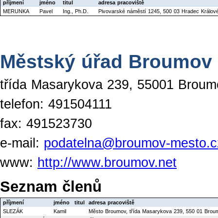
příjmení
jméno
titul
adresa pracoviště
MERUNKA
Pavel
Ing., Ph.D.
Pivovarské náměstí 1245, 500 03 Hradec Králov
Městský úřad Broumov
třída Masarykova 239, 55001 Broum
telefon: 491504111
fax: 491523730
e-mail:
podatelna@broumov-mesto.cz
www:
http://www.broumov.net
Seznam členů
příjmení
jméno
titul
adresa pracoviště
SLEZÁK
Kamil
Město Broumov, třída Masarykova 239, 550 01 Brou