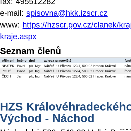
fax: 495512282
e-mail:
spisovna@hkk.izscr.cz
www:
https://hzscr.gov.cz/clanek/kr
kraje.aspx
Seznam členů
příjmení
jméno
titul
adresa pracoviště
fun
NEJTEK
Pavel
plk. Mgr.
Nábřeží U Přívozu 122/4, 500 02 Hradec Králové
nám
POUČ
David
plk. Ing.
Nábřeží U Přívozu 122/4, 500 02 Hradec Králové
ředi
ČECH
Jan
plk. Ing.
Nábřeží U Přívozu 122/4, 500 02 Hradec Králové
námě
HZS Královéhradeckého 
Východ - Náchod