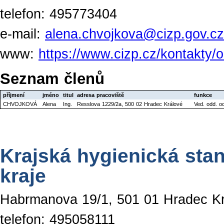
telefon: 495773404
e-mail:
alena.chvojkova@cizp.gov.cz
www:
https://www.cizp.cz/kontakty/o
Seznam členů
příjmení
jméno
titul
adresa pracoviště
funkce
CHVOJKOVÁ
Alena
Ing.
Resslova 1229/2a, 500 02 Hradec Králové
Ved. odd. o
Krajská hygienická sta
kraje
Habrmanova 19/1, 501 01 Hradec K
telefon: 495058111