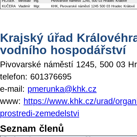
PEJŠEK
Miroslav
Ing.
Pivovarské náměstí 1245, 500 03 Hradec Králové
KUČERA
Vladimír
Mgr.
KHK, Pivovarské náměstí 1245 500 03 Hradec Králové
Krajský úřad Královéhr
vodního hospodářství
Pivovarské náměstí 1245, 500 03 H
telefon: 601376695
e-mail:
pmerunka@khk.cz
www:
https://www.khk.cz/urad/organi
prostredi-zemedelstvi
Seznam členů