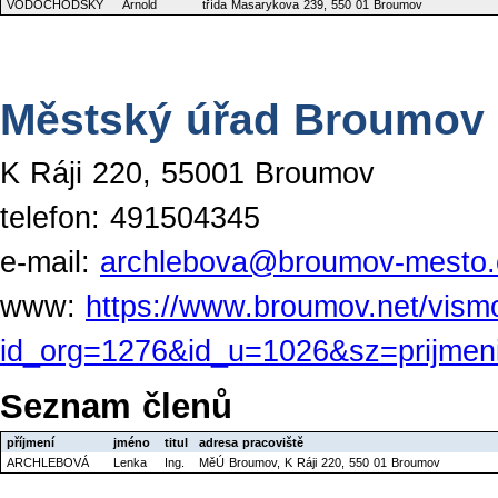
VODOCHODSKÝ
Arnold
třída Masarykova 239, 550 01 Broumov
Městský úřad Broumov -
K Ráji 220, 55001 Broumov
telefon: 491504345
e-mail:
archlebova@broumov-mesto.
www:
https://www.broumov.net/vism
id_org=1276&id_u=1026&sz=prijmen
Seznam členů
příjmení
jméno
titul
adresa pracoviště
ARCHLEBOVÁ
Lenka
Ing.
MěÚ Broumov, K Ráji 220, 550 01 Broumov