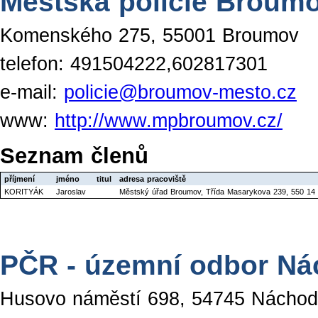
Městská policie Broum
Komenského 275, 55001 Broumov
telefon: 491504222,602817301
e-mail:
policie@broumov-mesto.cz
www:
http://www.mpbroumov.cz/
Seznam členů
příjmení
jméno
titul
adresa pracoviště
KORITYÁK
Jaroslav
Městský úřad Broumov, Třída Masarykova 239, 550 14
PČR - územní odbor N
Husovo náměstí 698, 54745 Náchod