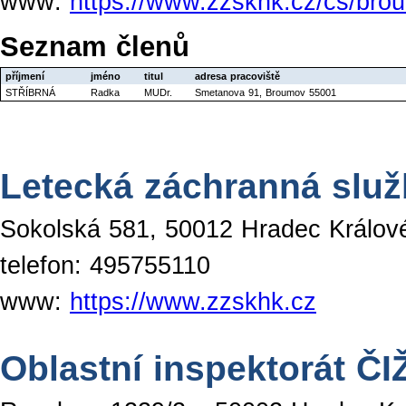
www:
https://www.zzskhk.cz/cs/bro
Seznam členů
příjmení
jméno
titul
adresa pracoviště
STŘÍBRNÁ
Radka
MUDr.
Smetanova 91, Broumov 55001
Letecká záchranná služ
Sokolská 581, 50012 Hradec Králov
telefon: 495755110
www:
https://www.zzskhk.cz
Oblastní inspektorát Č