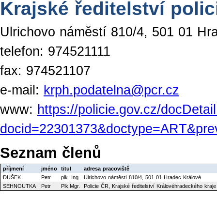
Krajské ředitelství pol
Ulrichovo náměstí 810/4, 501 01 Hr
telefon: 974521111
fax: 974521107
e-mail:
krph.podatelna@pcr.cz
www:
https://policie.gov.cz/docDetai
docid=22301373&doctype=ART&p
Seznam členů
příjmení
jméno
titul
adresa pracoviště
DUŠEK
Petr
plk. Ing.
Ulrichovo náměstí 810/4, 501 01 Hradec Králové
SEHNOUTKA
Petr
Plk.Mgr.
Policie ČR, Krajské ředitelství Královéhradeckého kraje