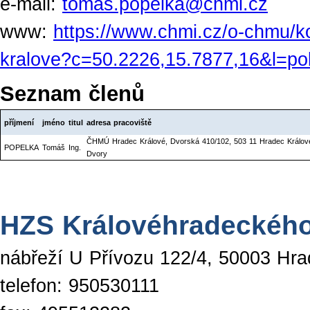
e-mail:
tomas.popelka@chmi.cz
www:
https://www.chmi.cz/o-chmu/k
kralove?c=50.2226,15.7877,16&l=po
Seznam členů
příjmení
jméno
titul
adresa pracoviště
ČHMÚ Hradec Králové, Dvorská 410/102, 503 11 Hradec Králov
POPELKA
Tomáš
Ing.
Dvory
HZS Královéhradeckého
nábřeží U Přívozu 122/4, 50003 Hra
telefon: 950530111