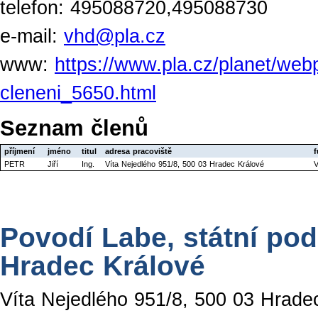
telefon: 495088720,495088730
e-mail:
vhd@pla.cz
www:
https://www.pla.cz/planet/webp
cleneni_5650.html
Seznam členů
příjmení
jméno
titul
adresa pracoviště
f
PETR
Jiří
Ing.
Víta Nejedlého 951/8, 500 03 Hradec Králové
V
Povodí Labe, státní pod
Hradec Králové
Víta Nejedlého 951/8, 500 03 Hrade