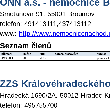
ONN a.s. - nemocnice 
Smetanova 91, 55001 Broumov
telefon: 491413111,437413112
www:
http://www.nemocnicenachod.
Seznam členů
příjmení
jméno
titul
adresa pracoviště
funkce
ASSBAHI
Ali
MUDr.
primář int
ZZS Královéhradeckého
Hradecká 1690/2A, 50012 Hradec K
telefon: 495755700