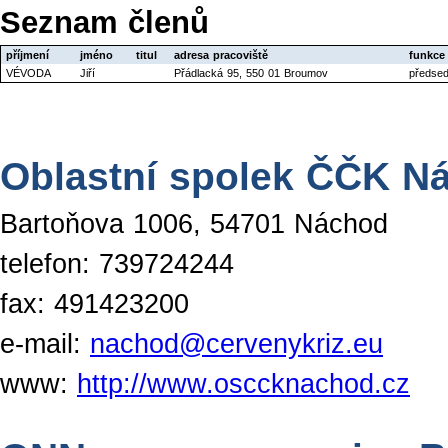
Seznam členů
příjmení
jméno
titul
adresa pracoviště
funkce
VÉVODA
Jiří
Přádlacká 95, 550 01 Broumov
předse
Oblastní spolek ČČK N
Bartoňova 1006, 54701 Náchod
telefon: 739724244
fax: 491423200
e-mail:
nachod@cervenykriz.eu
www:
http://www.osccknachod.cz