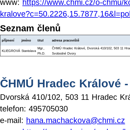
www:
https://www.chmi.cz/o-chmu/k
kralove?c=50.2226,15.7877,16&l=po
Seznam členů
příjmení
jméno
titul
adresa pracoviště
Mgr.,
ČHMÚ Hradec Králové, Dvorská 410/102, 503 11 Hra
KLIEGROVÁ
Stanislava
Ph.D.
Svobodné Dvory
ČHMÚ Hradec Králové -
Dvorská 410/102, 503 11 Hradec Kr
telefon: 495705030
e-mail:
hana.machackova@chmi.cz