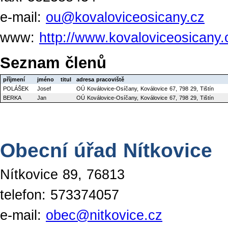
e-mail:
ou@kovaloviceosicany.cz
www:
http://www.kovaloviceosicany.
Seznam členů
příjmení
jméno
titul
adresa pracoviště
POLÁŠEK
Josef
OÚ Koválovice-Osíčany, Koválovice 67, 798 29, Tištín
BERKA
Jan
OÚ Koválovice-Osíčany, Koválovice 67, 798 29, Tištín
Obecní úřad Nítkovice
Nítkovice 89, 76813
telefon: 573374057
e-mail:
obec@nitkovice.cz