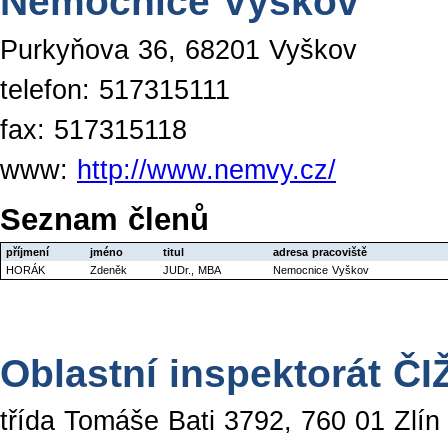
Nemocnice Vyškov
Purkyňova 36, 68201 Vyškov
telefon: 517315111
fax: 517315118
www:
http://www.nemvy.cz/
Seznam členů
příjmení
jméno
titul
adresa pracoviště
HORÁK
Zdeněk
JUDr., MBA
Nemocnice Vyškov
Oblastní inspektorát ČI
třída Tomáše Bati 3792, 760 01 Zlín