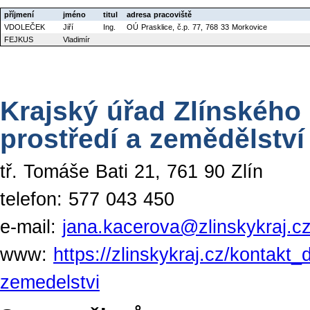
příjmení
jméno
titul
adresa pracoviště
VDOLEČEK
Jiří
Ing.
OÚ Prasklice, č.p. 77, 768 33 Morkovice
FEJKUS
Vladimír
Krajský úřad Zlínského 
prostředí a zemědělství
tř. Tomáše Bati 21, 761 90 Zlín
telefon: 577 043 450
e-mail:
jana.kacerova@zlinskykraj.c
www:
https://zlinskykraj.cz/kontakt_
zemedelstvi