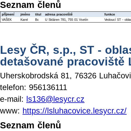
Seznam členů
příjmení
jméno
titul
adresa pracoviště
funkce
VAŠEK
Karel
Bc
U Skláren 781, 755 01 Vsetín
Vedoucí ST - obla
Lesy ČR, s.p., ST - obl
detašované pracoviště
Uherskobrodská 81, 76326 Luhačov
telefon: 956136111
e-mail:
ls136@lesycr.cz
www:
https://lsluhacovice.lesycr.cz/
Seznam členů