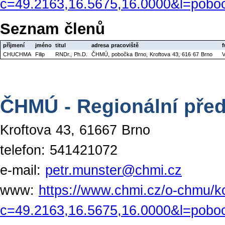
c=49.2163,16.5675,16.0000&l=pobo
Seznam členů
příjmení
jméno
titul
adresa pracoviště
f
CHUCHMA
Filip
RNDr., Ph.D.
ČHMÚ, pobočka Brno, Kroftova 43, 616 67 Brno
V
ČHMÚ - Regionální před
Kroftova 43, 61667 Brno
telefon: 541421072
e-mail:
petr.munster@chmi.cz
www:
https://www.chmi.cz/o-chmu/k
c=49.2163,16.5675,16.0000&l=pobo