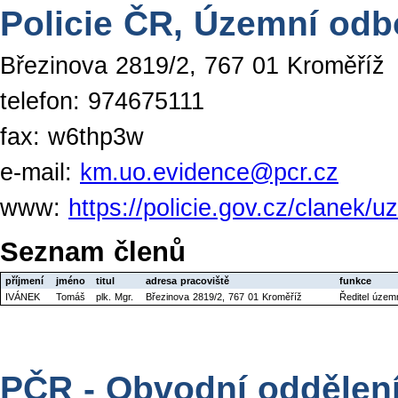
Policie ČR, Územní odb
Březinova 2819/2, 767 01 Kroměříž
telefon: 974675111
fax: w6thp3w
e-mail:
km.uo.evidence@pcr.cz
www:
https://policie.gov.cz/clanek
Seznam členů
příjmení
jméno
titul
adresa pracoviště
funkce
IVÁNEK
Tomáš
plk. Mgr.
Březinova 2819/2, 767 01 Kroměříž
Ředitel úze
PČR - Obvodní oddělen