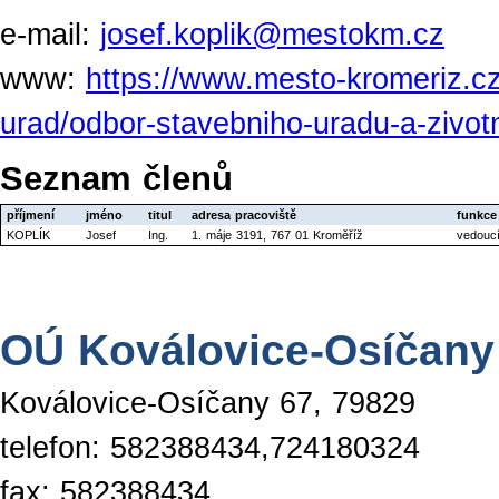
e-mail:
josef.koplik@mestokm.cz
www:
https://www.mesto-kromeriz.cz
urad/odbor-stavebniho-uradu-a-zivotn
Seznam členů
příjmení
jméno
titul
adresa pracoviště
funkce
KOPLÍK
Josef
Ing.
1. máje 3191, 767 01 Kroměříž
vedouc
OÚ Koválovice-Osíčany
Koválovice-Osíčany 67, 79829
telefon: 582388434,724180324
fax: 582388434