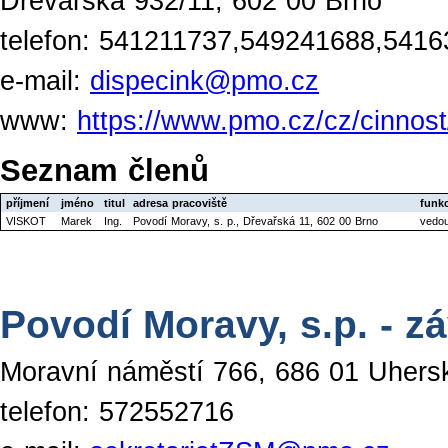
Dřevařská 932/11, 602 00 Brno
telefon: 541211737,549241688,541
e-mail:
dispecink@pmo.cz
www:
https://www.pmo.cz/cz/cinnos
Seznam členů
příjmení
jméno
titul
adresa pracoviště
funk
VISKOT
Marek
Ing.
Povodí Moravy, s. p., Dřevařská 11, 602 00 Brno
vedou
Povodí Moravy, s.p. - z
Moravní náměstí 766, 686 01 Uhers
telefon: 572552716