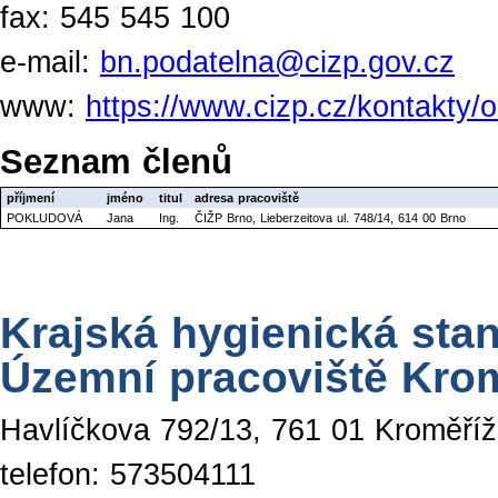
fax: 545 545 100
e-mail:
bn.podatelna@cizp.gov.cz
www:
https://www.cizp.cz/kontakty/o
Seznam členů
příjmení
jméno
titul
adresa pracoviště
POKLUDOVÁ
Jana
Ing.
ČIŽP Brno, Lieberzeitova ul. 748/14, 614 00 Brno
Krajská hygienická stan
Územní pracoviště Kro
Havlíčkova 792/13, 761 01 Kroměříž
telefon: 573504111