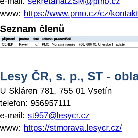
e-mail:
sekretariatZSM@pmo.cz
www:
https://www.pmo.cz/cz/kontakt
Seznam členů
příjmení
jméno
titul
adresa pracoviště
CENEK
Pavel
Ing.
PMO, Moravní náměstí 766, 686 01 Uherské Hradiště
Lesy ČR, s. p., ST - ob
U Skláren 781, 755 01 Vsetín
telefon: 956957111
e-mail:
st957@lesycr.cz
www:
https://stmorava.lesycr.cz/