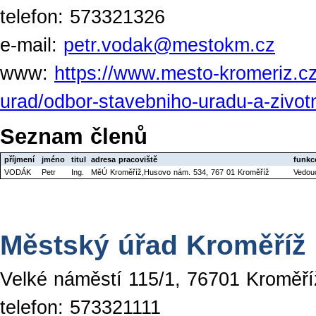
telefon: 573321326
e-mail:
petr.vodak@mestokm.cz
www:
https://www.mesto-kromeriz.cz
urad/odbor-stavebniho-uradu-a-zivotn
Seznam členů
příjmení
jméno
titul
adresa pracoviště
funkc
VODÁK
Petr
Ing.
MěÚ Kroměříž,Husovo nám. 534, 767 01 Kroměříž
Vedouc
Městský úřad Kroměříž
Velké náměstí 115/1, 76701 Kroměří
telefon: 573321111