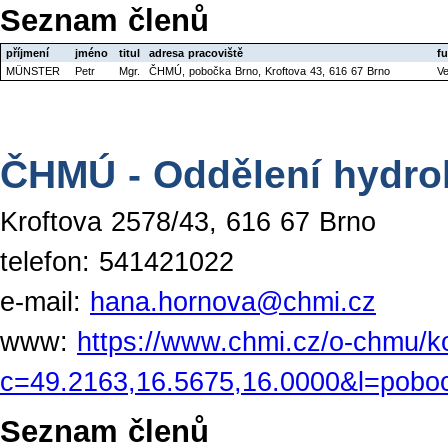
Seznam členů
příjmení
jméno
titul
adresa pracoviště
f
MÜNSTER
Petr
Mgr.
ČHMÚ, pobočka Brno, Kroftova 43, 616 67 Brno
Ve
ČHMÚ - Oddělení hydro
Kroftova 2578/43, 616 67 Brno
telefon: 541421022
e-mail:
hana.hornova@chmi.cz
www:
https://www.chmi.cz/o-chmu/k
c=49.2163,16.5675,16.0000&l=pobo
Seznam členů