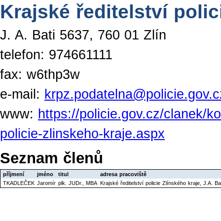
Krajské ředitelství poli
J. A. Bati 5637, 760 01 Zlín
telefon: 974661111
fax: w6thp3w
e-mail:
krpz.podatelna@policie.gov.c
www:
https://policie.gov.cz/clanek/ko
policie-zlinskeho-kraje.aspx
Seznam členů
příjmení
jméno
titul
adresa pracoviště
TKADLEČEK
Jaromír
plk. JUDr., MBA
Krajské ředitelství policie Zlínského kraje, J.A. B