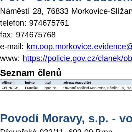
Náměstí 28, 76833 Morkovice-Slíža
telefon: 974675761
fax: 974675768
e-mail:
km.oop.morkovice.evidence@
www:
https://policie.gov.cz/clanek
Seznam členů
příjmení
jméno
titul
adresa pracoviště
ČERNOCH
František
npor. Bc.
Obvodní oddělení Morkovice, Náměstí 26, 768
Povodí Moravy, s.p. - 