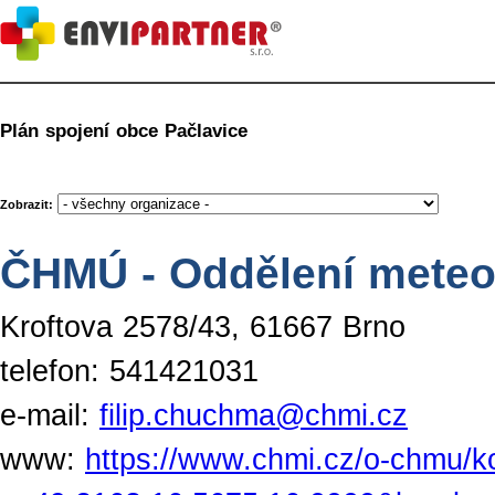
Plán spojení obce Pačlavice
Zobrazit:
ČHMÚ - Oddělení meteor
Kroftova 2578/43, 61667 Brno
telefon: 541421031
e-mail:
filip.chuchma@chmi.cz
www:
https://www.chmi.cz/o-chmu/k