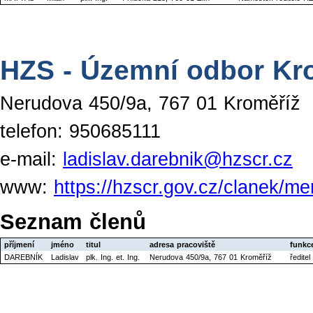
HZS - Územní odbor Kr
Nerudova 450/9a, 767 01 Kroměříž
telefon: 950685111
e-mail:
ladislav.darebnik@hzscr.cz
www:
https://hzscr.gov.cz/clanek/m
Seznam členů
příjmení
jméno
titul
adresa pracoviště
funkc
DAREBNÍK
Ladislav
plk. Ing. et. Ing.
Nerudova 450/9a, 767 01 Kroměříž
ředite