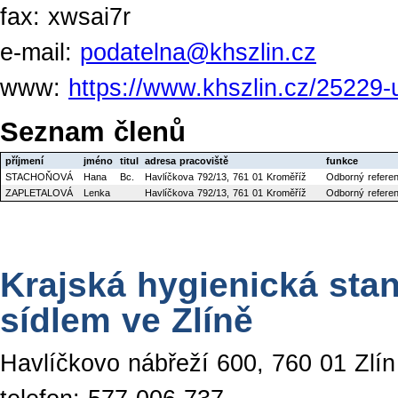
fax: xwsai7r
e-mail:
podatelna@khszlin.cz
www:
https://www.khszlin.cz/25229-
Seznam členů
příjmení
jméno
titul
adresa pracoviště
funkce
STACHOŇOVÁ
Hana
Bc.
Havlíčkova 792/13, 761 01 Kroměříž
Odborný referen
ZAPLETALOVÁ
Lenka
Havlíčkova 792/13, 761 01 Kroměříž
Odborný referen
Krajská hygienická stan
sídlem ve Zlíně
Havlíčkovo nábřeží 600, 760 01 Zlín