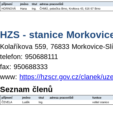
příjmení
jméno
titul
adresa pracoviště
HORNOVÁ
Hana
Ing.
ČHMÚ, pobočka Brno, Kroftova 43, 616 67 Brno
HZS - stanice Morkovice
Kolaříkova 559, 76833 Morkovice-Sl
telefon: 950688111
fax: 950688333
www:
https://hzscr.gov.cz/clanek/u
Seznam členů
příjmení
jméno
titul
adresa pracoviště
funkce
ČEVELA
Luděk
Ing.
velitel stanice