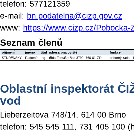
telefon: 577121359
e-mail:
bn.podatelna@cizp.gov.cz
www:
https://www.cizp.cz/Pobocka-Z
Seznam členů
příjmení
jméno
titul
adresa pracoviště
funkce
STUDENSKÝ
Radomír
Ing.
třída Tomáše Bati 3792, 760 01 Zlín
odborný rada - i
Oblastní inspektorát ČI
vod
Lieberzeitova 748/14, 614 00 Brno
telefon: 545 545 111, 731 405 100 (h