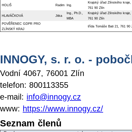
Krajský úřad Zlínského kraje, t
HOLIŠ
Radim
Ing.
761 90 Zlín
Ing., Ph.D.,
Krajský úřad Zlínského kraje, t
HLAVÁČKOVÁ
Jitka
MBA
761 90 Zlín
POVĚŘENEC GDPR PRO
třída Tomáše Bati 21, 761 90 
ZLÍNSKÝ KRAJ
INNOGY, s. r. o. - poboč
Vodní 4067, 76001 Zlín
telefon: 800113355
e-mail:
info@innogy.cz
www:
https://www.innogy.cz/
Seznam členů