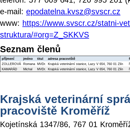
e-mail:
epodatelna.kvsz@svscr.cz
www:
https://www.svscr.cz/statni-ve
struktura/#org=Z_SKKVS
Seznam členů
příjmení
jméno
titul
adresa pracoviště
ZOLLEROVÁ
Romana
MVDr.
Krajská veterinární stanice, Lazy V 654, 760 01 Zlín
KAMARÁD
Michal
MVDr.
Krajská veterinární stanice, Lazy V 654, 760 01 Zlín
Krajská veterinární sprá
pracoviště Kroměříž
Kojetínská 1347/86, 767 01 Kroměří