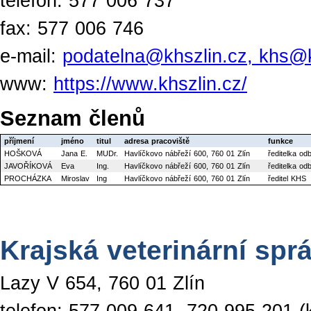
telefon: 577 006 737
fax: 577 006 746
e-mail:
podatelna@khszlin.cz, khs@k
www:
https://www.khszlin.cz/
Seznam členů
příjmení
jméno
titul
adresa pracoviště
funkce
HOŠKOVÁ
Jana E.
MUDr.
Havlíčkovo nábřeží 600, 760 01 Zlín
ředitelka od
JAVOŘÍKOVÁ
Eva
Ing.
Havlíčkovo nábřeží 600, 760 01 Zlín
ředitelka o
PROCHÁZKA
Miroslav
Ing
Havlíčkovo nábřeží 600, 760 01 Zlín
ředitel KHS
Krajská veterinární sprá
Lazy V 654, 760 01 Zlín
telefon: 577 009 641, 720 995 201 (k