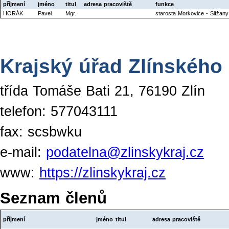
příjmení
jméno
titul
adresa pracoviště
funkce
HORÁK
Pavel
Mgr.
starosta Morkovice - Slížany
Krajský úřad Zlínského 
třída Tomáše Bati 21, 76190 Zlín
telefon: 577043111
fax: scsbwku
e-mail:
podatelna@zlinskykraj.cz
www:
https://zlinskykraj.cz
Seznam členů
příjmení
jméno
titul
adresa pracoviště