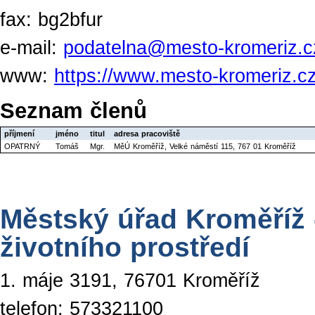
fax: bg2bfur
e-mail:
podatelna@mesto-kromeriz.c
www:
https://www.mesto-kromeriz.c
Seznam členů
příjmení
jméno
titul
adresa pracoviště
OPATRNÝ
Tomáš
Mgr.
MěÚ Kroměříž, Velké náměstí 115, 767 01 Kroměříž
Městský úřad Kroměříž 
životního prostředí
1. máje 3191, 76701 Kroměříž
telefon: 573321100