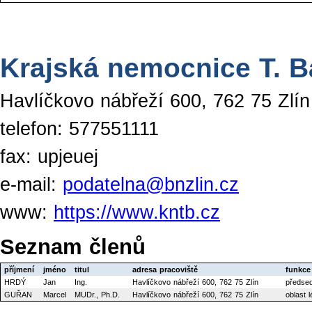
Krajská nemocnice T. Bat
Havlíčkovo nábřeží 600, 762 75 Zlín
telefon: 577551111
fax: upjeuej
e-mail:
podatelna@bnzlin.cz
www:
https://www.kntb.cz
Seznam členů
příjmení
jméno
titul
adresa pracoviště
funkce
HRDÝ
Jan
Ing.
Havlíčkovo nábřeží 600, 762 75 Zlín
předse
GUŘAN
Marcel
MUDr., Ph.D.
Havlíčkovo nábřeží 600, 762 75 Zlín
oblast 