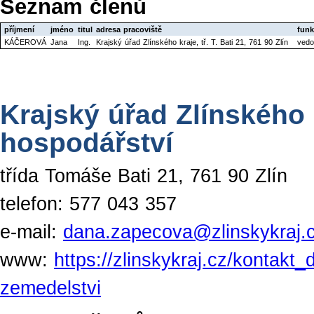
Seznam členů
příjmení
jméno
titul
adresa pracoviště
funk
KÁČEROVÁ
Jana
Ing.
Krajský úřad Zlínského kraje, tř. T. Bati 21, 761 90 Zlín
vedo
Krajský úřad Zlínského 
hospodářství
třída Tomáše Bati 21, 761 90 Zlín
telefon: 577 043 357
e-mail:
dana.zapecova@zlinskykraj.
www:
https://zlinskykraj.cz/kontakt_
zemedelstvi