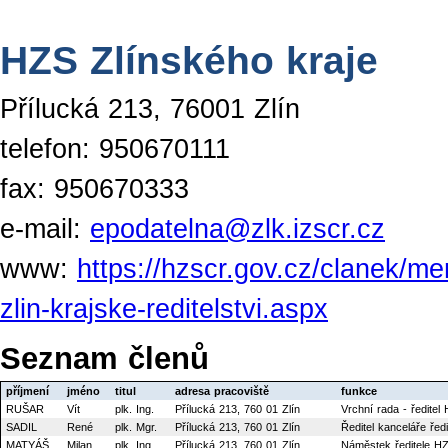
HZS Zlínského kraje
Přílucká 213, 76001 Zlín
telefon: 950670111
fax: 950670333
e-mail:
epodatelna@zlk.izscr.cz
www:
https://hzscr.gov.cz/clanek/men
zlin-krajske-reditelstvi.aspx
Seznam členů
příjmení
jméno
titul
adresa pracoviště
funkce
RUŠAR
Vít
plk. Ing.
Přílucká 213, 760 01 Zlín
Vrchní rada - ředitel
SADIL
René
plk. Mgr.
Přílucká 213, 760 01 Zlín
Ředitel kanceláře řed
MATYÁŠ
Milan
plk. Ing.
Přílucká 213, 760 01 Zlín
Náměstek ředitele HZ