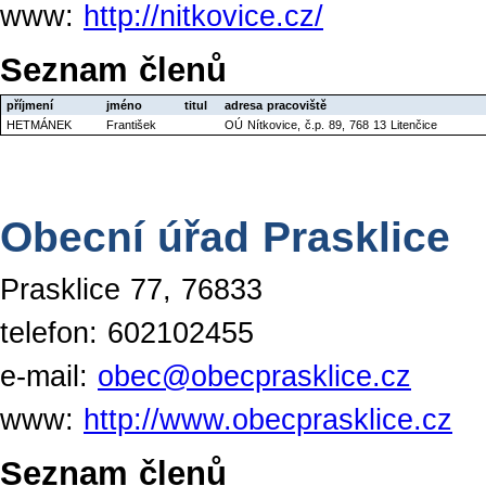
www:
http://nitkovice.cz/
Seznam členů
příjmení
jméno
titul
adresa pracoviště
HETMÁNEK
František
OÚ Nítkovice, č.p. 89, 768 13 Litenčice
Obecní úřad Prasklice
Prasklice 77, 76833
telefon: 602102455
e-mail:
obec@obecprasklice.cz
www:
http://www.obecprasklice.cz
Seznam členů