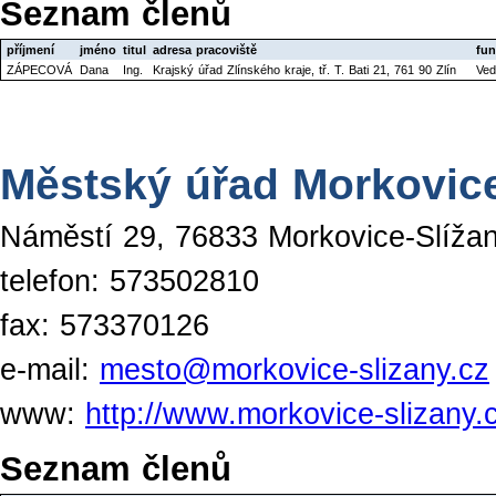
Seznam členů
příjmení
jméno
titul
adresa pracoviště
fun
ZÁPECOVÁ
Dana
Ing.
Krajský úřad Zlínského kraje, tř. T. Bati 21, 761 90 Zlín
Ved
Městský úřad Morkovice
Náměstí 29, 76833 Morkovice-Slíža
telefon: 573502810
fax: 573370126
e-mail:
mesto@morkovice-slizany.cz
www:
http://www.morkovice-slizany.
Seznam členů