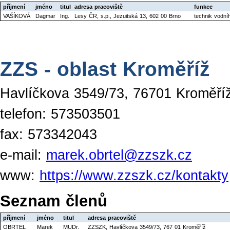
příjmení
jméno
titul
adresa pracoviště
funkce
VAŠÍKOVÁ
Dagmar
Ing.
Lesy ČR, s.p., Jezuitská 13, 602 00 Brno
technik vodní
ZZS - oblast Kroměříž
Havlíčkova 3549/73, 76701 Kroměří
telefon: 573503501
fax: 573342043
e-mail:
marek.obrtel@zzszk.cz
www:
https://www.zzszk.cz/kontakty
Seznam členů
příjmení
jméno
titul
adresa pracoviště
OBRTEL
Marek
MUDr.
ZZSZK, Havlíčkova 3549/73, 767 01 Kroměříž