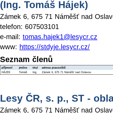
(Ing. Tomáš Hájek)
Zámek 6, 675 71 Náměšť nad Oslav
telefon: 607503101
e-mail:
tomas.hajek1@lesycr.cz
www:
https://stdyje.lesycr.cz/
Seznam členů
příjmení
jméno
titul
adresa pracoviště
HÁJEK
Tomáš
Ing.
Zámek 6, 675 71 Náměšť nad Oslavou
Lesy ČR, s. p., ST - obl
Zámek 6, 675 71 Náměšť nad Oslav