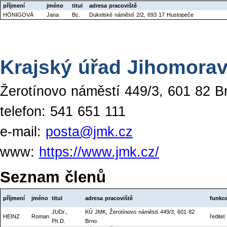
příjmení
jméno
titul
adresa pracoviště
HÖNIGOVÁ
Jana
Bc.
Dukelské náměstí 2/2, 693 17 Hustopeče
Krajský úřad Jihomorav
Žerotínovo náměstí 449/3, 601 82 B
telefon: 541 651 111
e-mail:
posta@jmk.cz
www:
https://www.jmk.cz/
Seznam členů
příjmení
jméno
titul
adresa pracoviště
funkc
JUDr.,
KÚ JMK, Žerotínovo náměstí 449/3, 601 82
HEINZ
Roman
ředite
Ph.D.
Brno