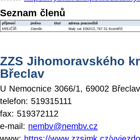
Seznam členů
příjmení
jméno
titul
adresa pracoviště
KREJČÍŘ
Zdeněk
Malý val 1582/13, 767 01 Kroměříž
ZZS Jihomoravského kra
Břeclav
U Nemocnice 3066/1, 69002 Břecla
telefon: 519315111
fax: 519372112
e-mail:
nembv@nembv.cz
www:
https://www.zzsjmk.cz/vyjezdo