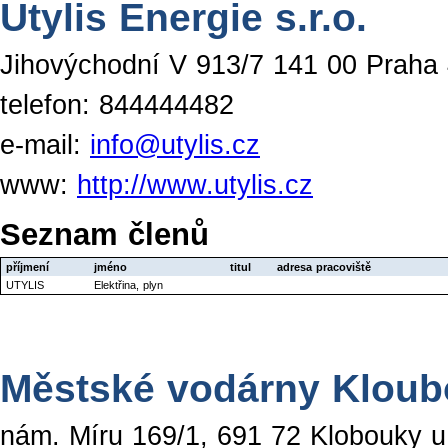
Utylis Energie s.r.o.
Jihovýchodní V 913/7 141 00 Praha 
telefon: 844444482
e-mail:
info@utylis.cz
www:
http://www.utylis.cz
Seznam členů
příjmení
jméno
titul
adresa pracoviště
UTYLIS
Elektřina, plyn
Městské vodárny Kloub
nám. Míru 169/1, 691 72 Klobouky u