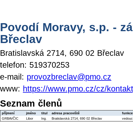
Povodí Moravy, s.p. - z
Břeclav
Bratislavská 2714, 690 02 Břeclav
telefon: 519370253
e-mail:
provozbreclav@pmo.cz
www:
https://www.pmo.cz/cz/kontakt
Seznam členů
příjmení
jméno
titul
adresa pracoviště
funkce
GRBAVČIC
Libor
Ing.
Bratislavská 2714, 690 02 Břeclav
vedouc