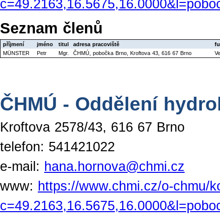
c=49.2163,16.5675,16.0000&l=pobo
Seznam členů
příjmení
jméno
titul
adresa pracoviště
f
MÜNSTER
Petr
Mgr.
ČHMÚ, pobočka Brno, Kroftova 43, 616 67 Brno
Ve
ČHMÚ - Oddělení hydro
Kroftova 2578/43, 616 67 Brno
telefon: 541421022
e-mail:
hana.hornova@chmi.cz
www:
https://www.chmi.cz/o-chmu/k
c=49.2163,16.5675,16.0000&l=pobo