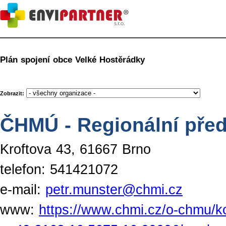
Plán spojení obce Velké Hostěrádky
Zobrazit:
ČHMÚ - Regionální před
Kroftova 43, 61667 Brno
telefon: 541421072
e-mail:
petr.munster@chmi.cz
www:
https://www.chmi.cz/o-chmu/k