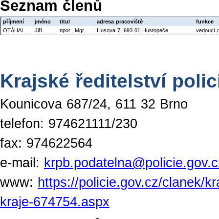
Seznam členů
příjmení
jméno
titul
adresa pracoviště
funkce
OTÁHAL
Jiří
npor., Mgr.
Husova 7, 693 01 Hustopeče
vedoucí 
Krajské ředitelství pol
Kounicova 687/24, 611 32 Brno
telefon: 974621111/230
fax: 974622564
e-mail:
krpb.podatelna@policie.gov.c
www:
https://policie.gov.cz/clanek/k
kraje-674754.aspx