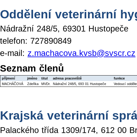
Oddělení veterinární hy
Nádražní 248/5, 69301 Hustopeče
telefon: 727890849
e-mail:
z.machacova.kvsb@svscr.cz
Seznam členů
příjmení
jméno
titul
adresa pracoviště
funkce
MACHÁČOVÁ
Zdeňka
MVDr.
Nádražní 248/5, 693 01 Hustopeče
Vedoucí odděle
Krajská veterinární spr
Palackého třída 1309/174, 612 00 B