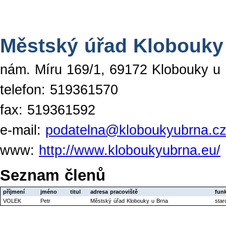
Městský úřad Klobouky
nám. Míru 169/1, 69172 Klobouky u
telefon: 519361570
fax: 519361592
e-mail:
podatelna@kloboukyubrna.c
www:
http://www.kloboukyubrna.eu/
Seznam členů
příjmení
jméno
titul
adresa pracoviště
fun
VOLEK
Petr
Městský úřad Klobouky u Brna
star