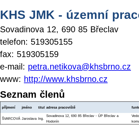
KHS JMK - územní praco
Sovadinova 12, 690 85 Břeclav
telefon: 519305155
fax: 519305159
e-mail:
petra.netikova@khsbrno.cz
www:
http://www.khsbrno.cz
Seznam členů
příjmení
jméno
titul
adresa pracoviště
funk
Sovadinova 12, 690 85 Břeclav - ÚP Břeclav a
Vedo
ŠVARCOVÁ
Jaroslava
Ing.
Hodonín
komu