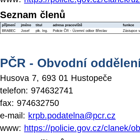
Seznam členů
příjmení
jméno
titul
adresa pracoviště
funkce
BRABEC
Josef
plk. Ing.
Policie ČR - Územní odbor Břeclav
Zástupce 
PČR - Obvodní oddělen
Husova 7, 693 01 Hustopeče
telefon: 974632741
fax: 974632750
e-mail:
krpb.podatelna@pcr.cz
www:
https://policie.gov.cz/clanek/