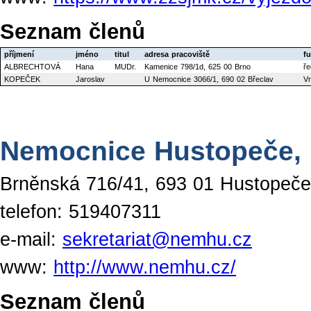
Seznam členů
příjmení
jméno
titul
adresa pracoviště
f
ALBRECHTOVÁ
Hana
MUDr.
Kamenice 798/1d, 625 00 Brno
ře
KOPEČEK
Jaroslav
U Nemocnice 3066/1, 690 02 Břeclav
Vr
Nemocnice Hustopeče, p
Brněnská 716/41, 693 01 Hustopeče
telefon: 519407311
e-mail:
sekretariat@nemhu.cz
www:
http://www.nemhu.cz/
Seznam členů