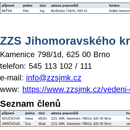
příjmení
jméno
titul
adresa pracoviště
funkce
BAŤKA
Petr
Ing.
Brněnská 716/41, 693 01
ředitel nemocn
ZZS Jihomoravského kr
Kamenice 798/1d, 625 00 Brno
telefon: 545 113 102 / 111
e-mail:
info@zzsjmk.cz
www:
https://www.zzsjmk.cz/vedeni
Seznam členů
příjmení
jméno
titul
adresa pracoviště
fu
SOUČKOVÁ
Hana
MUDr.
ZZS JMK, Kamenice 798/1d, 625 00 Brno
ře
JIRÁČKOVÁ
Eva
Mudr.
ZZS JMK, Kamenice 798/1d, 625 00 Brno
ná