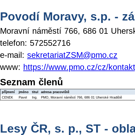
Povodí Moravy, s.p. - z
Moravní náměstí 766, 686 01 Uhers
telefon: 572552716
e-mail:
sekretariatZSM@pmo.cz
www:
https://www.pmo.cz/cz/kontakt
Seznam členů
příjmení
jméno
titul
adresa pracoviště
CENEK
Pavel
Ing.
PMO, Moravní náměstí 766, 686 01 Uherské Hradiště
Lesy ČR, s. p., ST - obl