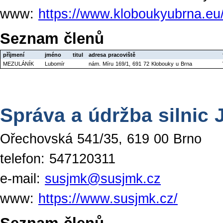
www:
https://www.kloboukyubrna.eu
Seznam členů
příjmení
jméno
titul
adresa pracoviště
MEZULÁNÍK
Lubomír
nám. Míru 169/1, 691 72 Klobouky u Brna
Správa a údržba silnic 
Ořechovská 541/35, 619 00 Brno
telefon: 547120311
e-mail:
susjmk@susjmk.cz
www:
https://www.susjmk.cz/