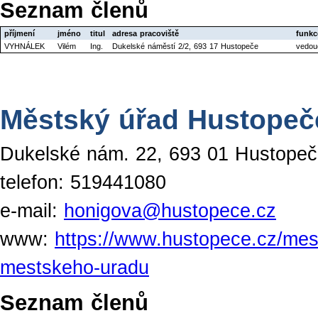
Seznam členů
příjmení
jméno
titul
adresa pracoviště
funkc
VYHNÁLEK
Vilém
Ing.
Dukelské náměstí 2/2, 693 17 Hustopeče
vedouc
Městský úřad Hustopeče
Dukelské nám. 22, 693 01 Hustope
telefon: 519441080
e-mail:
honigova@hustopece.cz
www:
https://www.hustopece.cz/mest
mestskeho-uradu
Seznam členů