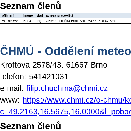
Seznam členů
příjmení
jméno
titul
adresa pracoviště
HORNOVÁ
Hana
Ing.
ČHMÚ, pobočka Brno, Kroftova 43, 616 67 Brno
ČHMÚ - Oddělení meteor
Kroftova 2578/43, 61667 Brno
telefon: 541421031
e-mail:
filip.chuchma@chmi.cz
www:
https://www.chmi.cz/o-chmu/k
c=49.2163,16.5675,16.0000&l=pobo
Seznam členů