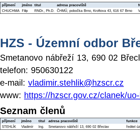
příjmení
jméno
titul
adresa pracoviště
f
CHUCHMA
Filip
RNDr., Ph.D.
ČHMÚ, pobočka Brno, Kroftova 43, 616 67 Brno
V
HZS - Územní odbor Bř
Smetanovo nábřeží 13, 690 02 Břec
telefon: 950630122
e-mail:
vladimir.stehlik@hzscr.cz
www:
https://hzscr.gov.cz/clanek/uo
Seznam členů
příjmení
jméno
titul
adresa pracoviště
funkce
STEHLÍK
Vladimír
Ing.
Smetanovo nábřeží 13, 690 02 Břeclav
ředitel 