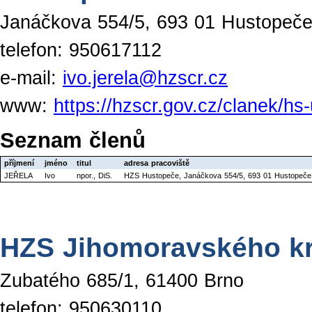
Janáčkova 554/5, 693 01 Hustopeč
telefon: 950617112
e-mail:
ivo.jerela@hzscr.cz
www:
https://hzscr.gov.cz/clanek/hs
Seznam členů
příjmení
jméno
titul
adresa pracoviště
JEŘELA
Ivo
npor., DiS.
HZS Hustopeče, Janáčkova 554/5, 693 01 Hustopeče
HZS Jihomoravského kr
Zubatého 685/1, 61400 Brno
telefon: 950630110