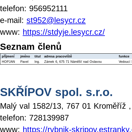
telefon: 956952111
e-mail:
st952@lesycr.cz
www:
https://stdyje.lesycr.cz/
Seznam členů
příjmení
jméno
titul
adresa pracoviště
funkce
HOPJAN
Pavel
Ing.
Zámek 6, 675 71 Náměšť nad Oslavou
Vedoucí 
SKŘÍPOV spol. s.r.o.
Malý val 1582/13, 767 01 Kroměříž 
telefon: 728139987
www:
https://rybnik-skripov.estranky