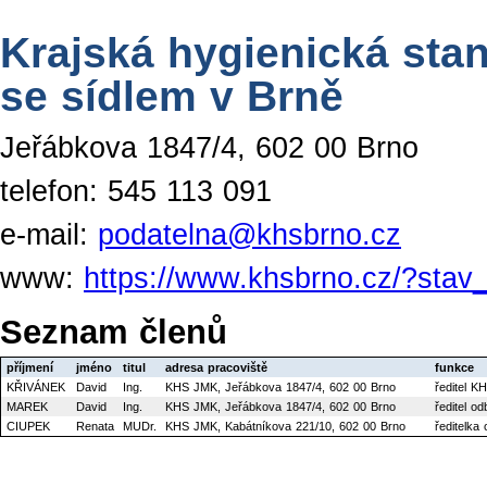
Krajská hygienická sta
se sídlem v Brně
Jeřábkova 1847/4, 602 00 Brno
telefon: 545 113 091
e-mail:
podatelna@khsbrno.cz
www:
https://www.khsbrno.cz/?sta
Seznam členů
příjmení
jméno
titul
adresa pracoviště
funkce
KŘIVÁNEK
David
Ing.
KHS JMK, Jeřábkova 1847/4, 602 00 Brno
ředitel K
MAREK
David
Ing.
KHS JMK, Jeřábkova 1847/4, 602 00 Brno
ředitel o
CIUPEK
Renata
MUDr.
KHS JMK, Kabátníkova 221/10, 602 00 Brno
ředitelka