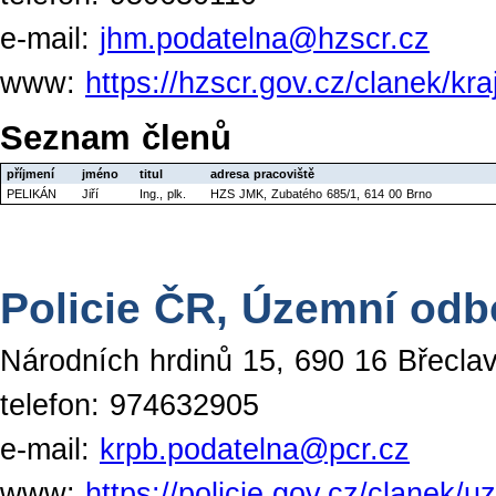
e-mail:
jhm.podatelna@hzscr.cz
www:
https://hzscr.gov.cz/clanek/kra
Seznam členů
příjmení
jméno
titul
adresa pracoviště
PELIKÁN
Jiří
Ing., plk.
HZS JMK, Zubatého 685/1, 614 00 Brno
Policie ČR, Územní odb
Národních hrdinů 15, 690 16 Břecla
telefon: 974632905
e-mail:
krpb.podatelna@pcr.cz
www:
https://policie.gov.cz/clanek