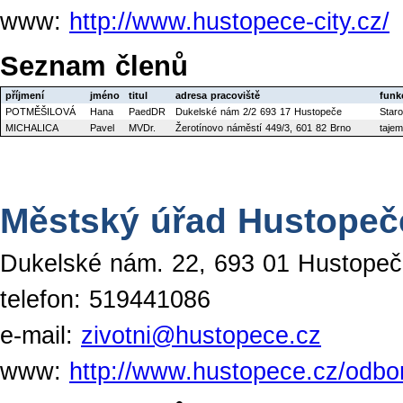
www:
http://www.hustopece-city.cz/
Seznam členů
příjmení
jméno
titul
adresa pracoviště
funk
POTMĚŠILOVÁ
Hana
PaedDR
Dukelské nám 2/2 693 17 Hustopeče
Staro
MICHALICA
Pavel
MVDr.
Žerotínovo náměstí 449/3, 601 82 Brno
taje
Městský úřad Hustopeče
Dukelské nám. 22, 693 01 Hustope
telefon: 519441086
e-mail:
zivotni@hustopece.cz
www:
http://www.hustopece.cz/odbor