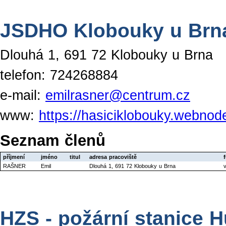
JSDHO Klobouky u Brn
Dlouhá 1, 691 72 Klobouky u Brna
telefon: 724268884
e-mail:
emilrasner@centrum.cz
www:
https://hasiciklobouky.webnod
Seznam členů
příjmení
jméno
titul
adresa pracoviště
RAŠNER
Emil
Dlouhá 1, 691 72 Klobouky u Brna
v
HZS - požární stanice 