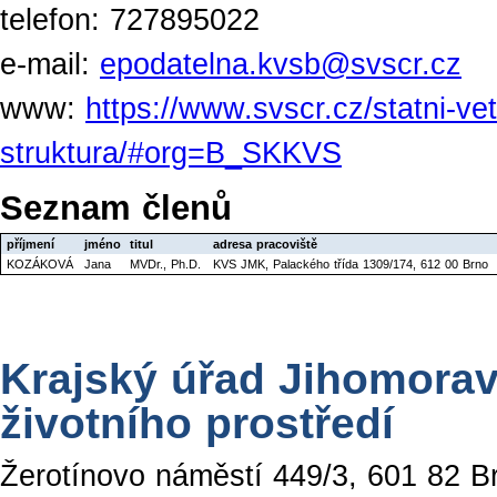
telefon: 727895022
e-mail:
epodatelna.kvsb@svscr.cz
www:
https://www.svscr.cz/statni-ve
struktura/#org=B_SKKVS
Seznam členů
příjmení
jméno
titul
adresa pracoviště
KOZÁKOVÁ
Jana
MVDr., Ph.D.
KVS JMK, Palackého třída 1309/174, 612 00 Brno
Krajský úřad Jihomorav
životního prostředí
Žerotínovo náměstí 449/3, 601 82 B