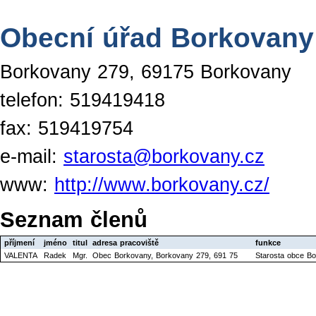
Obecní úřad Borkovany
Borkovany 279, 69175 Borkovany
telefon: 519419418
fax: 519419754
e-mail:
starosta@borkovany.cz
www:
http://www.borkovany.cz/
Seznam členů
příjmení
jméno
titul
adresa pracoviště
funkce
VALENTA
Radek
Mgr.
Obec Borkovany, Borkovany 279, 691 75
Starosta obce B