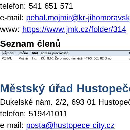
telefon: 541 651 571
e-mail:
pehal.mojmir@kr-jihomoravsk
www:
https://www.jmk.cz/folder/314
Seznam členů
příjmení
jméno
titul
adresa pracoviště
PEHAL
Mojmír
Ing.
KÚ JMK, Žerotínovo náměstí 449/3, 601 82 Brno
Městský úřad Hustopeč
Dukelské nám. 2/2, 693 01 Hustope
telefon: 519441011
e-mail:
posta@hustopece-city.cz