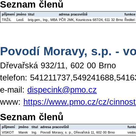
Seznam členů
příjmení
jméno
titul
adresa pracoviště
funkce
TRŽIL
Leoš
brig.gen., Ing., MBA
PČR JMK, Kounicova 687/24, 611 32 Brno
Ředitel
Povodí Moravy, s.p. - 
Dřevařská 932/11, 602 00 Brno
telefon: 541211737,549241688,541
e-mail:
dispecink@pmo.cz
www:
https://www.pmo.cz/cz/cinnos
Seznam členů
příjmení
jméno
titul
adresa pracoviště
funk
VISKOT
Marek
Ing.
Povodí Moravy, s. p., Dřevařská 11, 602 00 Brno
vedou