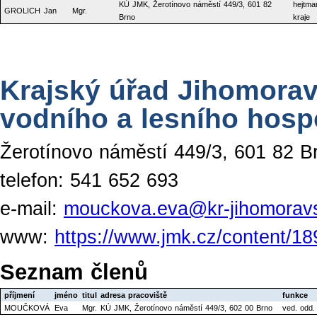
KÚ JMK, Žerotínovo náměstí 449/3, 601 82
hejtma
GROLICH
Jan
Mgr.
Brno
kraje
Krajský úřad Jihomorav
vodního a lesního hosp
Žerotínovo náměstí 449/3, 601 82 B
telefon: 541 652 693
e-mail:
mouckova.eva@kr-jihomorav
www:
https://www.jmk.cz/content/1
Seznam členů
příjmení
jméno
titul
adresa pracoviště
funkce
MOUČKOVÁ
Eva
Mgr.
KÚ JMK, Žerotínovo náměstí 449/3, 602 00 Brno
ved. odd.