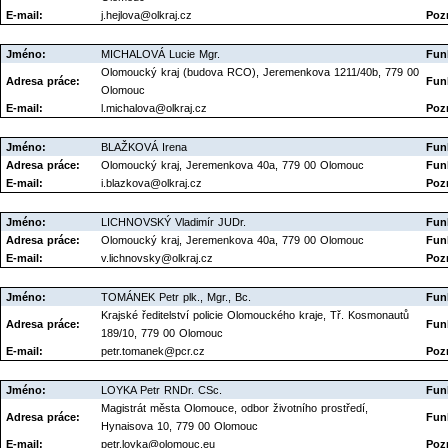
E-mail:
j.hejlova@olkraj.cz
Poz
Jméno:
MICHALOVÁ Lucie Mgr.
Fun
Olomoucký kraj (budova RCO), Jeremenkova 1211/40b, 779 00
Adresa práce:
Fun
Olomouc
E-mail:
l.michalova@olkraj.cz
Poz
Jméno:
BLAŽKOVÁ Irena
Fun
Adresa práce:
Olomoucký kraj, Jeremenkova 40a, 779 00 Olomouc
Fun
E-mail:
i.blazkova@olkraj.cz
Poz
Jméno:
LICHNOVSKÝ Vladimír JUDr.
Fun
Adresa práce:
Olomoucký kraj, Jeremenkova 40a, 779 00 Olomouc
Fun
E-mail:
v.lichnovsky@olkraj.cz
Poz
Jméno:
TOMÁNEK Petr plk., Mgr., Bc.
Fun
Krajské ředitelství policie Olomouckého kraje, Tř. Kosmonautů
Adresa práce:
Fun
189/10, 779 00 Olomouc
E-mail:
petr.tomanek@pcr.cz
Poz
Jméno:
LOYKA Petr RNDr. CSc.
Fun
Magistrát města Olomouce, odbor životního prostředí,
Adresa práce:
Fun
Hynaisova 10, 779 00 Olomouc
E-mail:
petr.loyka@olomouc.eu
Poz