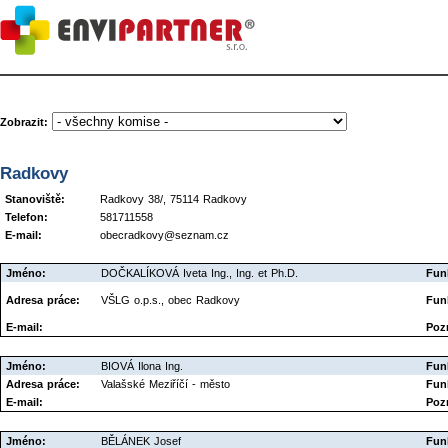
Zobrazit:
Radkovy
Stanoviště:
Radkovy 38/, 75114 Radkovy
Telefon:
581711558
E-mail:
obecradkovy@seznam.cz
Jméno:
DOČKALÍKOVÁ Iveta Ing., Ing. et Ph.D.
Fun
Adresa práce:
VŠLG o.p.s., obec Radkovy
Fun
E-mail:
Poz
Jméno:
BIOVÁ Ilona Ing.
Fun
Adresa práce:
Valašské Meziříčí - město
Fun
E-mail:
Poz
Jméno:
BĚLÁNEK Josef
Fun