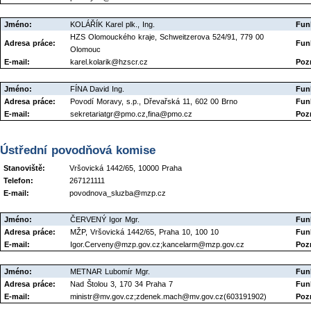
Jméno:
KOLÁŘÍK Karel plk., Ing.
Fun
HZS Olomouckého kraje, Schweitzerova 524/91, 779 00
Adresa práce:
Fun
Olomouc
E-mail:
karel.kolarik@hzscr.cz
Poz
Jméno:
FÍNA David Ing.
Fun
Adresa práce:
Povodí Moravy, s.p., Dřevařská 11, 602 00 Brno
Fun
E-mail:
sekretariatgr@pmo.cz,fina@pmo.cz
Poz
Ústřední povodňová komise
Stanoviště:
Vršovická 1442/65, 10000 Praha
Telefon:
267121111
E-mail:
povodnova_sluzba@mzp.cz
Jméno:
ČERVENÝ Igor Mgr.
Fun
Adresa práce:
MŽP, Vršovická 1442/65, Praha 10, 100 10
Fun
E-mail:
Igor.Cerveny@mzp.gov.cz;kancelarm@mzp.gov.cz
Poz
Jméno:
METNAR Lubomír Mgr.
Fun
Adresa práce:
Nad Štolou 3, 170 34 Praha 7
Fun
E-mail:
ministr@mv.gov.cz;zdenek.mach@mv.gov.cz(603191902)
Poz