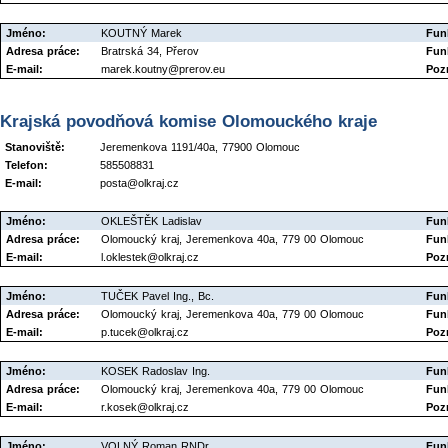
Jméno:
KOUTNÝ Marek
Fun
Adresa práce:
Bratrská 34, Přerov
Fun
E-mail:
marek.koutny@prerov.eu
Poz
Krajská povodňová komise Olomouckého kraje
Stanoviště:
Jeremenkova 1191/40a, 77900 Olomouc
Telefon:
585508831
E-mail:
posta@olkraj.cz
Jméno:
OKLEŠTĚK Ladislav
Fun
Adresa práce:
Olomoucký kraj, Jeremenkova 40a, 779 00 Olomouc
Fun
E-mail:
l.oklestek@olkraj.cz
Poz
Jméno:
TUČEK Pavel Ing., Bc.
Fun
Adresa práce:
Olomoucký kraj, Jeremenkova 40a, 779 00 Olomouc
Fun
E-mail:
p.tucek@olkraj.cz
Poz
Jméno:
KOSEK Radoslav Ing.
Fun
Adresa práce:
Olomoucký kraj, Jeremenkova 40a, 779 00 Olomouc
Fun
E-mail:
r.kosek@olkraj.cz
Poz
Jméno:
VOLNÝ Roman RNDr.
Fun