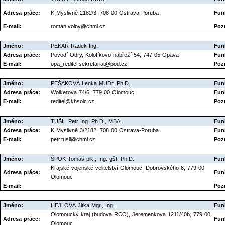
Adresa práce:
K Myslivně 2182/3, 708 00 Ostrava-Poruba
Fun
E-mail:
roman.volny@chmi.cz
Poz
Jméno:
PEKAŘ Radek Ing.
Fun
Adresa práce:
Povodí Odry, Kolofíkovo nábřeží 54, 747 05 Opava
Fun
E-mail:
opa_reditel.sekretariat@pod.cz
Poz
Jméno:
PEŠÁKOVÁ Lenka MUDr. Ph.D.
Fun
Adresa práce:
Wolkerova 74/6, 779 00 Olomouc
Fun
E-mail:
reditel@khsolc.cz
Poz
Jméno:
TUŠIL Petr Ing. Ph.D., MBA.
Fun
Adresa práce:
K Myslivně 3/2182, 708 00 Ostrava-Poruba
Fun
E-mail:
petr.tusil@chmi.cz
Poz
Jméno:
ŠPOK Tomáš plk., Ing. gšt. Ph.D.
Fun
Krajské vojenské velitelství Olomouc, Dobrovského 6, 779 00
Adresa práce:
Fun
Olomouc
E-mail:
Poz
Jméno:
HEJLOVÁ Jitka Mgr., Ing.
Fun
Olomoucký kraj (budova RCO), Jeremenkova 1211/40b, 779 00
Adresa práce:
Fun
Olomouc