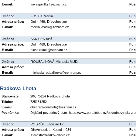
E-mail:
jirikasperlik@seznam.cz
Poz
Jméno:
JOSIEK Martin
Fun
Adresa práce:
Dolní 469, Dřevohostice
Fun
E-mail:
martin.josiek@seznam.cz
Poz
Jméno:
SKŘÍČEK Aleš
Fun
Adresa práce:
Dolní 469, Dřevohostice
Fun
E-mail:
alesskricek@seznam.cz
Poz
Jméno:
ROUBALÍKOVÁ Michaela MUDr.
Fun
Adresa práce:
Fun
E-mail:
michaela.roubalikova@centrum.cz
Poz
Radkova Lhota
Stanoviště:
20/, 75114 Radkova Lhota
Telefon:
725131252
E-mail:
obecradkovalhota@seznam.cz
Poznámka:
Digitální povodňový plán: https://www.portalobce.cz/povodnovy-plan/ra
Jméno:
POSPÍŠIL Ladislav Bc.
Fun
Adresa práce:
Dřevohostice, Kostelní 234
Fun
E-mail:
starosta@radkovalhota.cz
Poz