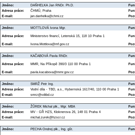
Jméno:
DAŇHELKA Jan RNDr. Ph.D.
Fun
Adresa práce:
ČHMÚ, Praha
Fun
E-mail:
jan.danhelka@chmi.cz
Poz
Jméno:
MOTTLOVÁ Ivona Mgr.
Fun
Adresa práce:
Ministerstvo financí, Letenská 15, 118 10 Praha 1
Fun
E-mail:
Ivona.Mottlova@mf.gov.cz
Poz
Jméno:
KAČABOVÁ Pavla RNDr.
Fun
Adresa práce:
MMR, Na Příkopě 390/3 110 00 Praha 1
Fun
E-mail:
pavla.kacabova@mmr.gov.cz
Poz
Jméno:
SMRŽ Petr Ing.
Fun
Adresa práce:
Vodní díla - TBD, a.s., Hybernská 1617/40, 110 00 Praha 1
Fun
E-mail:
smrz@vdtbd.cz
Poz
Jméno:
ŽŮREK Michal plk., Mgr. MBA
Fun
Adresa práce:
MV - GŘ HZS, Kloknerova 26, 148 01 Praha 4
Fun
E-mail:
michal.zurek@hzscr.cz
Poz
Jméno:
PECHA Ondrej plk., Ing. gšt.
Fun