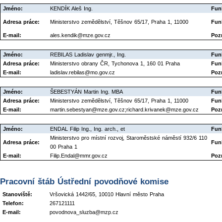
Jméno:
KENDÍK Aleš Ing.
Fun
Adresa práce:
Ministerstvo zemědělství, Těšnov 65/17, Praha 1, 11000
Fun
E-mail:
ales.kendik@mze.gov.cz
Poz
Jméno:
REBILAS Ladislav genmjr., Ing.
Fun
Adresa práce:
Ministerstvo obrany ČR, Tychonova 1, 160 01 Praha
Fun
E-mail:
ladislav.rebilas@mo.gov.cz
Poz
Jméno:
ŠEBESTYÁN Martin Ing. MBA
Fun
Adresa práce:
Ministerstvo zemědělství, Těšnov 65/17, Praha 1, 11000
Fun
E-mail:
martin.sebestyan@mze.gov.cz;richard.krivanek@mze.gov.cz
Poz
Jméno:
ENDAL Filip Ing., Ing. arch., et
Fun
Ministerstvo pro místní rozvoj, Staroměstské náměstí 932/6 110
Adresa práce:
Fun
00 Praha 1
E-mail:
Filip.Endal@mmr.gov.cz
Poz
Pracovní štáb Ústřední povodňové komise
Stanoviště:
Vršovická 1442/65, 10010 Hlavní město Praha
Telefon:
267121111
E-mail:
povodnova_sluzba@mzp.cz