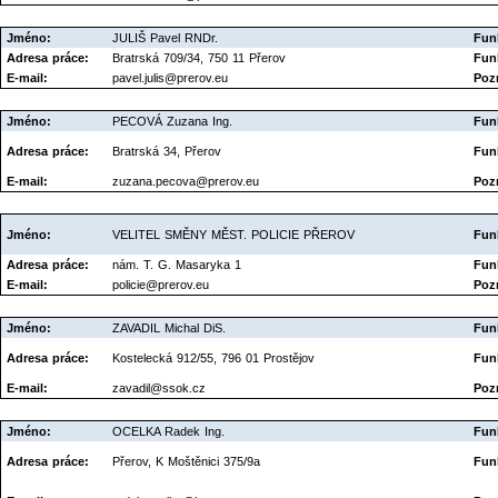
Jméno:
JULIŠ Pavel RNDr.
Fun
Adresa práce:
Bratrská 709/34, 750 11 Přerov
Fun
E-mail:
pavel.julis@prerov.eu
Poz
Jméno:
PECOVÁ Zuzana Ing.
Fun
Adresa práce:
Bratrská 34, Přerov
Fun
E-mail:
zuzana.pecova@prerov.eu
Poz
Jméno:
VELITEL SMĚNY MĚST. POLICIE PŘEROV
Fun
Adresa práce:
nám. T. G. Masaryka 1
Fun
E-mail:
policie@prerov.eu
Poz
Jméno:
ZAVADIL Michal DiS.
Fun
Adresa práce:
Kostelecká 912/55, 796 01 Prostějov
Fun
E-mail:
zavadil@ssok.cz
Poz
Jméno:
OCELKA Radek Ing.
Fun
Adresa práce:
Přerov, K Moštěnici 375/9a
Fun