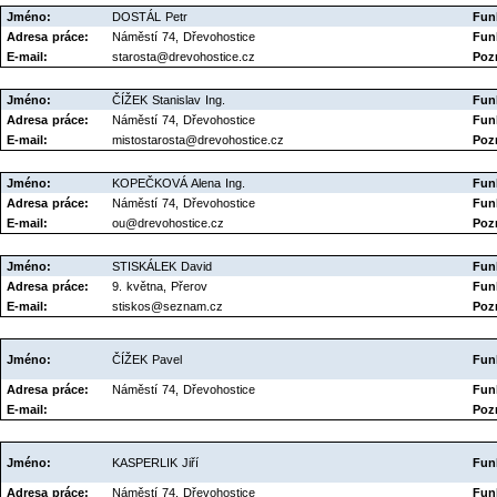
Jméno:
DOSTÁL Petr
Fun
Adresa práce:
Náměstí 74, Dřevohostice
Fun
E-mail:
starosta@drevohostice.cz
Poz
Jméno:
ČÍŽEK Stanislav Ing.
Fun
Adresa práce:
Náměstí 74, Dřevohostice
Fun
E-mail:
mistostarosta@drevohostice.cz
Poz
Jméno:
KOPEČKOVÁ Alena Ing.
Fun
Adresa práce:
Náměstí 74, Dřevohostice
Fun
E-mail:
ou@drevohostice.cz
Poz
Jméno:
STISKÁLEK David
Fun
Adresa práce:
9. května, Přerov
Fun
E-mail:
stiskos@seznam.cz
Poz
Jméno:
ČÍŽEK Pavel
Fun
Adresa práce:
Náměstí 74, Dřevohostice
Fun
E-mail:
Poz
Jméno:
KASPERLIK Jiří
Fun
Adresa práce:
Náměstí 74, Dřevohostice
Fun