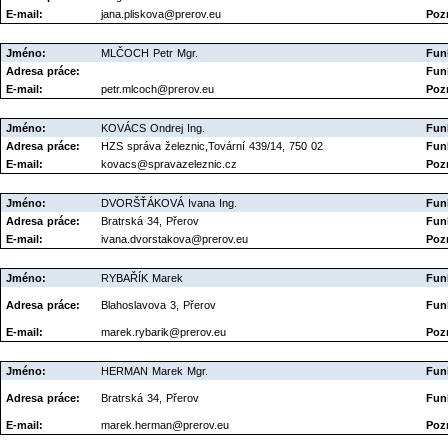
E-mail:
jana.pliskova@prerov.eu
Poz
Jméno:
MLČOCH Petr Mgr.
Fun
Adresa práce:
Fun
E-mail:
petr.mlcoch@prerov.eu
Poz
Jméno:
KOVÁCS Ondrej Ing.
Fun
Adresa práce:
HZS správa železnic,Tovární 439/14, 750 02
Fun
E-mail:
kovacs@spravazeleznic.cz
Poz
Jméno:
DVORŠŤÁKOVÁ Ivana Ing.
Fun
Adresa práce:
Bratrská 34, Přerov
Fun
E-mail:
ivana.dvorstakova@prerov.eu
Poz
Jméno:
RYBAŘÍK Marek
Fun
Adresa práce:
Blahoslavova 3, Přerov
Fun
E-mail:
marek.rybarik@prerov.eu
Poz
Jméno:
HERMAN Marek Mgr.
Fun
Adresa práce:
Bratrská 34, Přerov
Fun
E-mail:
marek.herman@prerov.eu
Poz