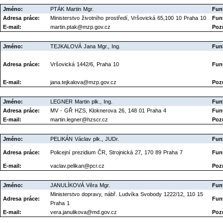
Jméno:
PTÁK Martin Mgr.
Fun
Adresa práce:
Ministerstvo životního prostředí, Vršovická 65,100 10 Praha 10
Fun
E-mail:
martin.ptak@mzp.gov.cz
Poz
Jméno:
TEJKALOVÁ Jana Mgr., Ing.
Fun
Adresa práce:
Vršovická 1442/6, Praha 10
Fun
E-mail:
jana.tejkalova@mzp.gov.cz
Poz
Jméno:
LEGNER Martin plk., Ing.
Fun
Adresa práce:
MV - GŘ HZS, Kloknerova 26, 148 01 Praha 4
Fun
E-mail:
martin.legner@hzscr.cz
Poz
Jméno:
PELIKÁN Václav plk., JUDr.
Fun
Adresa práce:
Policejní prezidium ČR, Strojnická 27, 170 89 Praha 7
Fun
E-mail:
vaclav.pelikan@pcr.cz
Poz
Jméno:
JANULÍKOVÁ Věra Mgr.
Fun
Ministerstvo dopravy, nábř. Ludvíka Svobody 1222/12, 110 15
Adresa práce:
Fun
Praha 1
E-mail:
vera.janulikova@md.gov.cz
Poz