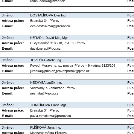
E-mail:
radek.ocelka@hzscr.cz
Poz
Jméno:
DOSTALÍKOVÁ Eva Ing.
Fun
Adresa práce:
Bratrská 34, Přerov
Fun
E-mail:
eva.dostalikova@prerov.eu
Poz
Jméno:
NERADIL David Mjr., Mgr.
Fun
Adresa práce:
U Výstaviště 3183/18, 751 52 Přerov
Fun
E-mail:
david.neradil@pcr.cz
Poz
Jméno:
JUREČKA Martin Ing.
Fun
Adresa práce:
Povodí Moravy, s. p., provoz Přerov - 9.května 3123/109
Fun
E-mail:
jurecka@pmo.cz,provozprerov@pmo.cz
Poz
Jméno:
NEZHYBA Luděk Ing.
Fun
Adresa práce:
Vodovody a kanalizace Přerov
Fun
E-mail:
nezhyba@vakpr.cz
Poz
Jméno:
TOMČÍKOVÁ Pavla Mgr.
Fun
Adresa práce:
Bratrská 34, Přerov
Fun
E-mail:
pavla.tomcikova@prerov.eu
Poz
Jméno:
PLÍŠKOVÁ Jana Ing.
Fun
Adresa práce:
Magistrát města Přerova
Fun