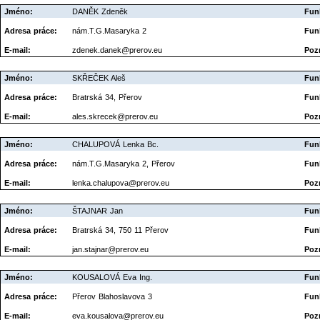
Jméno:
DANĚK Zdeněk
Fun
Adresa práce:
nám.T.G.Masaryka 2
Fun
E-mail:
zdenek.danek@prerov.eu
Poz
Jméno:
SKŘEČEK Aleš
Fun
Adresa práce:
Bratrská 34, Přerov
Fun
E-mail:
ales.skrecek@prerov.eu
Poz
Jméno:
CHALUPOVÁ Lenka Bc.
Fun
Adresa práce:
nám.T.G.Masaryka 2, Přerov
Fun
E-mail:
lenka.chalupova@prerov.eu
Poz
Jméno:
ŠTAJNAR Jan
Fun
Adresa práce:
Bratrská 34, 750 11 Přerov
Fun
E-mail:
jan.stajnar@prerov.eu
Poz
Jméno:
KOUSALOVÁ Eva Ing.
Fun
Adresa práce:
Přerov Blahoslavova 3
Fun
E-mail:
eva.kousalova@prerov.eu
Poz