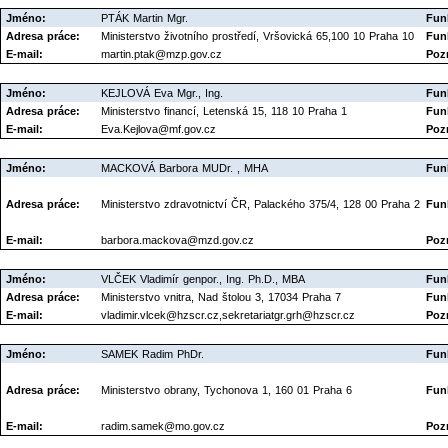
Jméno:
PTÁK Martin Mgr.
Fun
Adresa práce:
Ministerstvo životního prostředí, Vršovická 65,100 10 Praha 10
Fun
E-mail:
martin.ptak@mzp.gov.cz
Poz
Jméno:
KEJLOVÁ Eva Mgr., Ing.
Fun
Adresa práce:
Ministerstvo financí, Letenská 15, 118 10 Praha 1
Fun
E-mail:
Eva.Kejlova@mf.gov.cz
Poz
Jméno:
MACKOVÁ Barbora MUDr. , MHA
Fun
Adresa práce:
Ministerstvo zdravotnictví ČR, Palackého 375/4, 128 00 Praha 2
Fun
E-mail:
barbora.mackova@mzd.gov.cz
Poz
Jméno:
VLČEK Vladimír genpor., Ing. Ph.D., MBA
Fun
Adresa práce:
Ministerstvo vnitra, Nad štolou 3, 17034 Praha 7
Fun
E-mail:
vladimir.vlcek@hzscr.cz,sekretariatgr.grh@hzscr.cz
Poz
Jméno:
SAMEK Radim PhDr.
Fun
Adresa práce:
Ministerstvo obrany, Tychonova 1, 160 01 Praha 6
Fun
E-mail:
radim.samek@mo.gov.cz
Poz