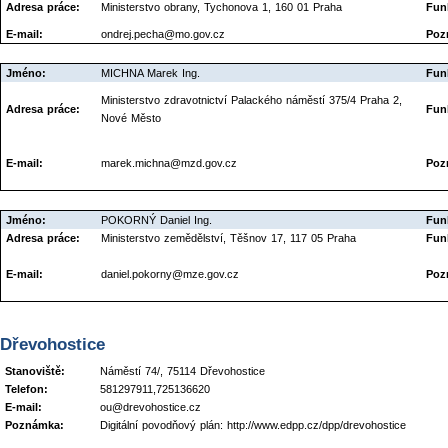
Adresa práce:
Ministerstvo obrany, Tychonova 1, 160 01 Praha
Fun
E-mail:
ondrej.pecha@mo.gov.cz
Poz
Jméno:
MICHNA Marek Ing.
Fun
Ministerstvo zdravotnictví Palackého náměstí 375/4 Praha 2,
Adresa práce:
Fun
Nové Město
E-mail:
marek.michna@mzd.gov.cz
Poz
Jméno:
POKORNÝ Daniel Ing.
Fun
Adresa práce:
Ministerstvo zemědělství, Těšnov 17, 117 05 Praha
Fun
E-mail:
daniel.pokorny@mze.gov.cz
Poz
Dřevohostice
Stanoviště:
Náměstí 74/, 75114 Dřevohostice
Telefon:
581297911,725136620
E-mail:
ou@drevohostice.cz
Poznámka:
Digitální povodňový plán: http://www.edpp.cz/dpp/drevohostice