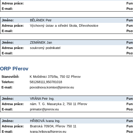
Adresa práce:
Fun
E-mail:
Poz
Jméno:
BĚLÁNEK Petr
Fun
Adresa práce:
Výchovný ústav a střední škola, Dřevohostice
Fun
E-mail:
Poz
Jméno:
ZEMÁNEK Jan
Fun
Adresa práce:
soukromý podnikatel
Fun
E-mail:
Poz
ORP Přerov
Stanoviště:
K Moštěnici 375/9a, 750 02 Přerov
Telefon:
581268111,950781018
E-mail:
povodnova.komise@prerov.eu
Jméno:
VRÁNA Petr Ing.
Fun
Adresa práce:
nám. T. G. Masaryka 2, 750 11 Přerov
Fun
E-mail:
primator@prerov.eu
Poz
Jméno:
HŘIBOVÁ Ivana Ing.
Fun
Adresa práce:
Bratrská 709/34, Přerov 750 11
Fun
E-mail:
ivana.hribova@prerov.eu
Poz