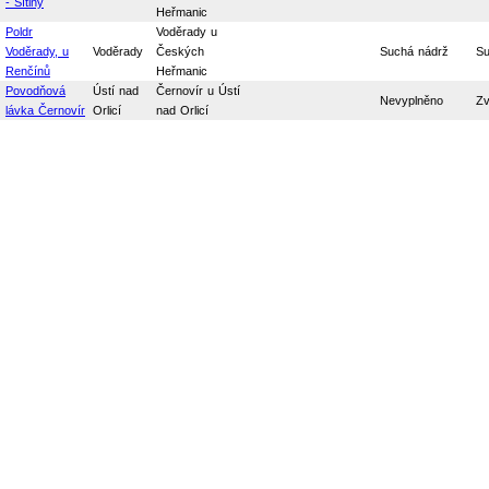
- Sítiny
Heřmanic
Poldr
Voděrady u
Voděrady, u
Voděrady
Českých
Suchá nádrž
Su
Renčínů
Heřmanic
Povodňová
Ústí nad
Černovír u Ústí
Nevyplněno
Zv
lávka Černovír
Orlicí
nad Orlicí