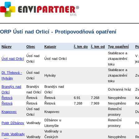
ORP Ústí nad Orlicí - Protipovodňová opatření
Název
Obec
Katastr
ř. km do
ř. km od
Typ opatření
Po
Stabilizace a
Ústí nad
V 
Ústí nad Orlicí
Ústí nad Orlicí
zkapacitnění
Orlicí
je
toku
Stabilizace a
Dl. Třebová -
Ústí nad
Hylváty
zkapacitnění
Zv
Hylváty
Orlicí
toku
Brandýs nad
Brandýs
Brandýs nad
Ochranná hráz
Zv
Orlicí
nad Orlicí
Orlicí
Řetová
Řetová
Řetová
6.91
7.268
Nevyplněno
Ka
Řetová
Řetová
Řetová
7.268
7.969
Nevyplněno
Ka
Ústí nad
Retenční
Knapovec
Knapovec
Dv
Orlicí
prostory
Džbánov u
Retenční
Poldr Džbánov
Voděrady
Po
Litomyšle
prostory
Voděrady u
Poldr Voděrady
Voděrady
Českých
Nevyplněno
Re