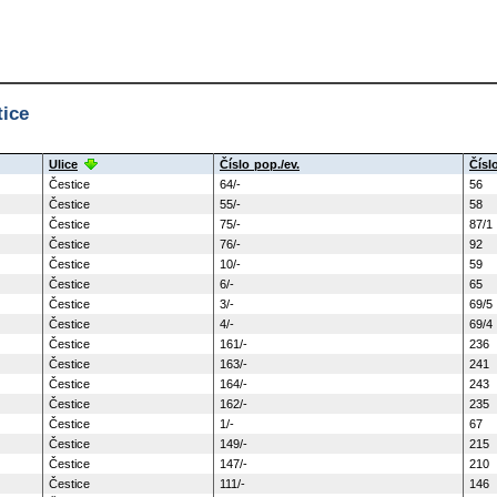
ice
Ulice
Číslo pop./ev.
Čísl
Čestice
64/-
56
Čestice
55/-
58
Čestice
75/-
87/1
Čestice
76/-
92
Čestice
10/-
59
Čestice
6/-
65
Čestice
3/-
69/5
Čestice
4/-
69/4
Čestice
161/-
236
Čestice
163/-
241
Čestice
164/-
243
Čestice
162/-
235
Čestice
1/-
67
Čestice
149/-
215
Čestice
147/-
210
Čestice
111/-
146