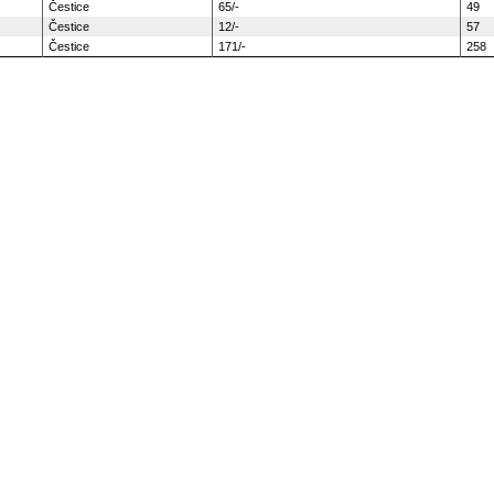
Čestice
65/-
49
Čestice
12/-
57
Čestice
171/-
258