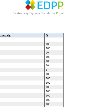
E
lektronický
D
igitální
P
ovodňový
P
ortál
o parcely
Q
100
100
20
100
100
20
5
100
100
100
100
100
100
100
100