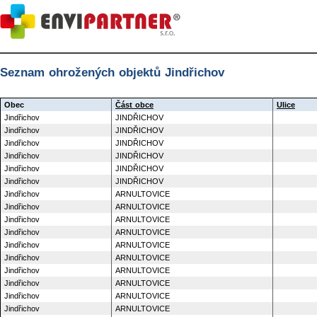
Seznam ohrožených objektů Jindřichov
Obec
Část obce
Ulice
Jindřichov
JINDŘICHOV
Jindřichov
JINDŘICHOV
Jindřichov
JINDŘICHOV
Jindřichov
JINDŘICHOV
Jindřichov
JINDŘICHOV
Jindřichov
JINDŘICHOV
Jindřichov
ARNULTOVICE
Jindřichov
ARNULTOVICE
Jindřichov
ARNULTOVICE
Jindřichov
ARNULTOVICE
Jindřichov
ARNULTOVICE
Jindřichov
ARNULTOVICE
Jindřichov
ARNULTOVICE
Jindřichov
ARNULTOVICE
Jindřichov
ARNULTOVICE
Jindřichov
ARNULTOVICE