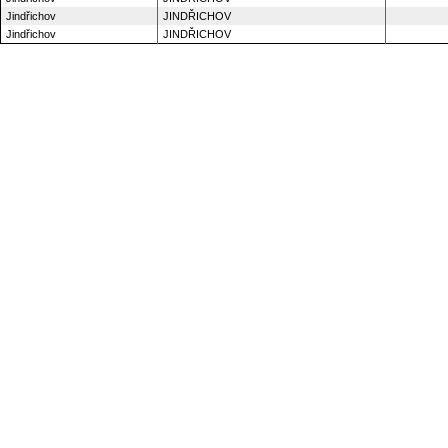
Jindřichov
JINDŘICHOV
Jindřichov
JINDŘICHOV