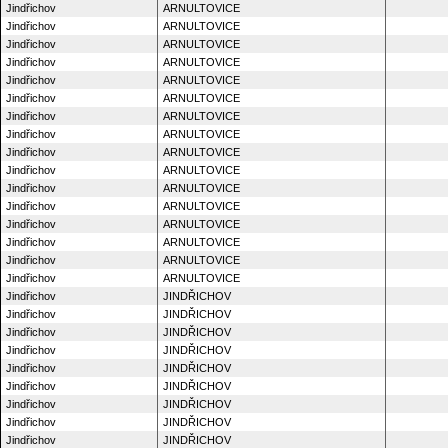
Jindřichov
ARNULTOVICE
Jindřichov
ARNULTOVICE
Jindřichov
ARNULTOVICE
Jindřichov
ARNULTOVICE
Jindřichov
ARNULTOVICE
Jindřichov
ARNULTOVICE
Jindřichov
ARNULTOVICE
Jindřichov
ARNULTOVICE
Jindřichov
ARNULTOVICE
Jindřichov
ARNULTOVICE
Jindřichov
ARNULTOVICE
Jindřichov
ARNULTOVICE
Jindřichov
ARNULTOVICE
Jindřichov
ARNULTOVICE
Jindřichov
ARNULTOVICE
Jindřichov
ARNULTOVICE
Jindřichov
JINDŘICHOV
Jindřichov
JINDŘICHOV
Jindřichov
JINDŘICHOV
Jindřichov
JINDŘICHOV
Jindřichov
JINDŘICHOV
Jindřichov
JINDŘICHOV
Jindřichov
JINDŘICHOV
Jindřichov
JINDŘICHOV
Jindřichov
JINDŘICHOV