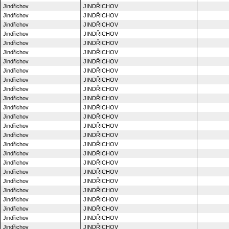
Jindřichov
JINDŘICHOV
Jindřichov
JINDŘICHOV
Jindřichov
JINDŘICHOV
Jindřichov
JINDŘICHOV
Jindřichov
JINDŘICHOV
Jindřichov
JINDŘICHOV
Jindřichov
JINDŘICHOV
Jindřichov
JINDŘICHOV
Jindřichov
JINDŘICHOV
Jindřichov
JINDŘICHOV
Jindřichov
JINDŘICHOV
Jindřichov
JINDŘICHOV
Jindřichov
JINDŘICHOV
Jindřichov
JINDŘICHOV
Jindřichov
JINDŘICHOV
Jindřichov
JINDŘICHOV
Jindřichov
JINDŘICHOV
Jindřichov
JINDŘICHOV
Jindřichov
JINDŘICHOV
Jindřichov
JINDŘICHOV
Jindřichov
JINDŘICHOV
Jindřichov
JINDŘICHOV
Jindřichov
JINDŘICHOV
Jindřichov
JINDŘICHOV
Jindřichov
JINDŘICHOV