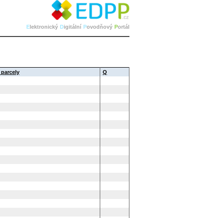
E
lektronický
D
igitální
P
ovodňový
P
ortál
 parcely
Q