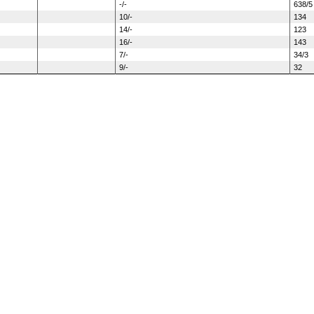
-/-
638/5
10/-
134
14/-
123
16/-
143
7/-
34/3
9/-
32