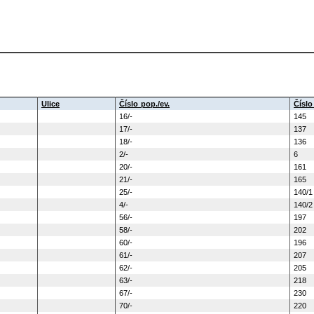
Ulice
Číslo pop./ev.
Číslo
16/-
145
17/-
137
18/-
136
2/-
6
20/-
161
21/-
165
25/-
140/1
4/-
140/2
56/-
197
58/-
202
60/-
196
61/-
207
62/-
205
63/-
218
67/-
230
70/-
220