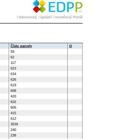
E
lektronický
D
igitální
P
ovodňový
P
ortál
Číslo parcely
Q
59
62
117
623
634
626
619
608
420
632
605
415
612
3539
240
238