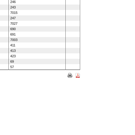
246
243
7015
247
7027
690
691
7003
411
413
423
69
57