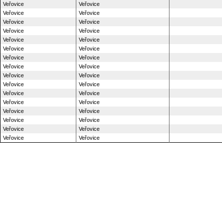
Veřovice
Veřovice
Veřovice
Veřovice
Veřovice
Veřovice
Veřovice
Veřovice
Veřovice
Veřovice
Veřovice
Veřovice
Veřovice
Veřovice
Veřovice
Veřovice
Veřovice
Veřovice
Veřovice
Veřovice
Veřovice
Veřovice
Veřovice
Veřovice
Veřovice
Veřovice
Veřovice
Veřovice
Veřovice
Veřovice
Veřovice
Veřovice