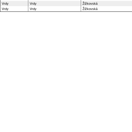
Vrdy
Vrdy
Žižkovská
Vrdy
Vrdy
Žižkovská