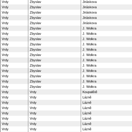
Vrdy
Zbyslav
Jiráskova
Vrdy
Zbyslav
Jiráskova
Vrdy
Zbyslav
Jiráskova
Vrdy
Zbyslav
Jiráskova
Vrdy
Zbyslav
Jiráskova
Vrdy
Zbyslav
J. Wolkra
Vrdy
Zbyslav
J. Wolkra
Vrdy
Zbyslav
J. Wolkra
Vrdy
Zbyslav
J. Wolkra
Vrdy
Zbyslav
J. Wolkra
Vrdy
Zbyslav
J. Wolkra
Vrdy
Zbyslav
J. Wolkra
Vrdy
Zbyslav
J. Wolkra
Vrdy
Zbyslav
J. Wolkra
Vrdy
Zbyslav
J. Wolkra
Vrdy
Zbyslav
J. Wolkra
Vrdy
Zbyslav
J. Wolkra
Vrdy
Vrdy
Koupaliště
Vrdy
Vrdy
Lázně
Vrdy
Vrdy
Lázně
Vrdy
Vrdy
Lázně
Vrdy
Vrdy
Lázně
Vrdy
Vrdy
Lázně
Vrdy
Vrdy
Lázně
Vrdy
Vrdy
Lázně