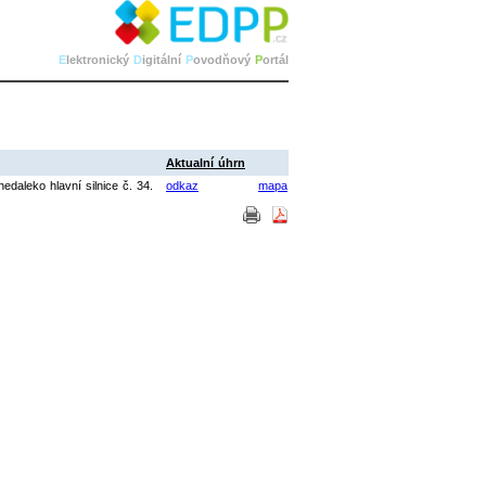
E
lektronický
D
igitální
P
ovodňový
P
ortál
Aktualní úhrn
edaleko hlavní silnice č. 34.
odkaz
mapa