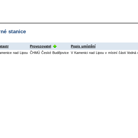
né stanice
atastr
Provozovatel
Popis umístění
amenice nad Lipou
ČHMÚ České Budějovice
V Kamenici nad Lipou v místní části Vodná n