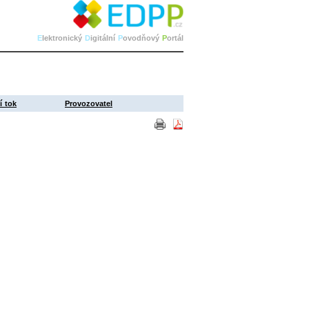
E
lektronický
D
igitální
P
ovodňový
P
ortál
í tok
Provozovatel