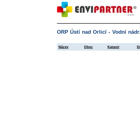
ORP Ústí nad Orlicí - Vodní nádr
Název
Obec
Katastr
D