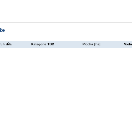
že
ruh díla
Kategorie TBD
Plocha [ha]
Vodn