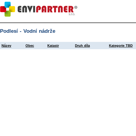
Podlesí - Vodní nádrže
Název
Obec
Katastr
Druh díla
Kategorie TBD