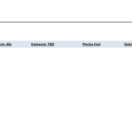
ruh díla
Kategorie TBD
Plocha [ha]
Vodn