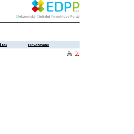
E
lektronický
D
igitální
P
ovodňový
P
ortál
í tok
Provozovatel