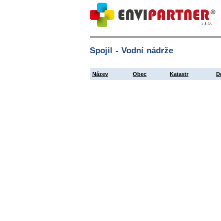
Spojil - Vodní nádrže
Název
Obec
Katastr
D