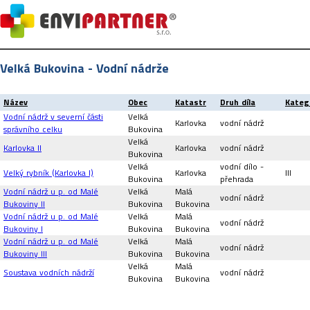
Velká Bukovina - Vodní nádrže
Název
Obec
Katastr
Druh díla
Kateg
Vodní nádrž v severní části
Velká
Karlovka
vodní nádrž
správního celku
Bukovina
Velká
Karlovka II
Karlovka
vodní nádrž
Bukovina
Velká
vodní dílo -
Velký rybník (Karlovka I)
Karlovka
III
Bukovina
přehrada
Vodní nádrž u p. od Malé
Velká
Malá
vodní nádrž
Bukoviny II
Bukovina
Bukovina
Vodní nádrž u p. od Malé
Velká
Malá
vodní nádrž
Bukoviny I
Bukovina
Bukovina
Vodní nádrž u p. od Malé
Velká
Malá
vodní nádrž
Bukoviny III
Bukovina
Bukovina
Velká
Malá
Soustava vodních nádrží
vodní nádrž
Bukovina
Bukovina