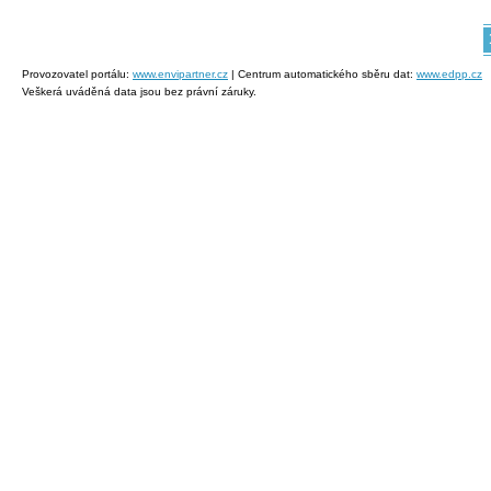
Provozovatel portálu:
www.envipartner.cz
| Centrum automatického sběru dat:
www.edpp.cz
Veškerá uváděná data jsou bez právní záruky.