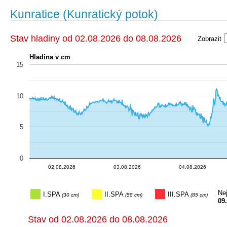
Kunratice (Kunratický potok)
Stav hladiny od 02.08.2026 do 08.08.2026
Zobrazit
Hladina v cm
15
10
5
0
04.08.20…
04.08.20…
04.08.20…
03.08.20…
03.08.20…
03.08.20…
03.08.20…
02.08.20…
02.08.20…
02.08.20…
02.08.20…
02.08.20…
05.
05.08.2
04.08.20…
02.08.2026
03.08.2026
04.08.2026
Ne
I.SPA
II.SPA
III.SPA
(30 cm)
(58 cm)
(85 cm)
09
Stav od 02.08.2026 do 08.08.2026