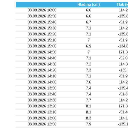
Hladina (cm)
Tlak (
08.08.2026 16:00
6.6
114.
08.08.2026 15:50
6.6
-135.
08.08.2026 15:40
6.7
-51.9
08.08.2026 15:30
7.1
114.
08.08.2026 15:20
7.1
-135.
08.08.2026 15:10
7
-51.9
08.08.2026 15:00
6.9
-134.
08.08.2026 14:50
7
171.
08.08.2026 14:40
7.1
-52.0
08.08.2026 14:30
7.2
114.
08.08.2026 14:20
7.3
-135.
08.08.2026 14:10
7.1
-51.9
08.08.2026 14:00
7.6
114.
08.08.2026 13:50
7.4
-135.
08.08.2026 13:40
7.4
-51.8
08.08.2026 13:30
7.7
114.
08.08.2026 13:20
8.1
171.
08.08.2026 13:10
8.1
-51.4
08.08.2026 13:00
8.3
114.
08.08.2026 12:50
7.9
-135.