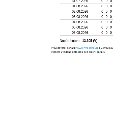
31.07.2026
0
0
0
01.08.2026
0
0
0
02.08.2026
0
0
0
03.08.2026
0
0
0
04.08.2026
0
0
0
05.08.2026
0
0
0
06.08.2026
0
0
0
Napětí baterie:
13.305 (V)
Provozovatel portálu:
www.envipartner.cz
| Centrum a
Veškerá uváděná data jsou bez právní záruky.