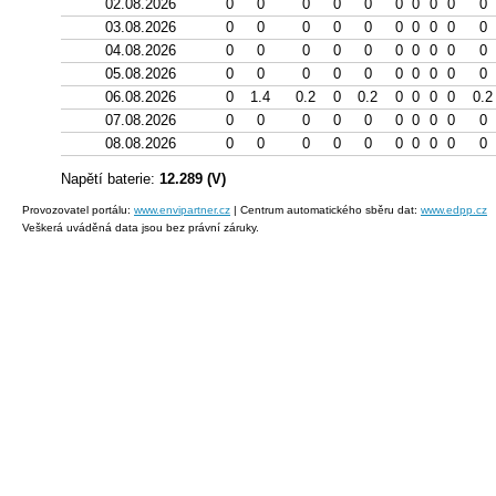
02.08.2026
0
0
0
0
0
0
0
0
0
0
03.08.2026
0
0
0
0
0
0
0
0
0
0
04.08.2026
0
0
0
0
0
0
0
0
0
0
05.08.2026
0
0
0
0
0
0
0
0
0
0
06.08.2026
0
1.4
0.2
0
0.2
0
0
0
0
0.2
07.08.2026
0
0
0
0
0
0
0
0
0
0
08.08.2026
0
0
0
0
0
0
0
0
0
0
Napětí baterie:
12.289 (V)
Provozovatel portálu:
www.envipartner.cz
| Centrum automatického sběru dat:
www.edpp.cz
Veškerá uváděná data jsou bez právní záruky.