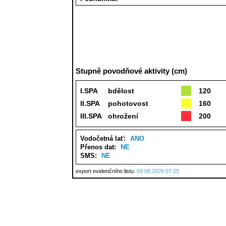
Stupně povodňové aktivity (cm)
I.SPA
bdělost
120
II.SPA
pohotovost
160
III.SPA
ohrožení
200
Vodočetná lať:
ANO
Přenos dat:
NE
SMS:
NE
export evidenčního listu:
09.08.2026 07:25