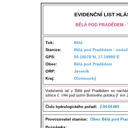
EVIDENČNÍ LIST HL
BĚLÁ POD PRADĚDEM - 
Tok:
Bělá
Stanice:
Bělá pod Pradědem - vodoče
GPS:
50.18076°N, 17.19980°E
Obec:
Bělá pod Pradědem
ORP:
Jeseník
Kraj:
Olomoucký
Vodočetná lať v Bělé pod Pradědem se nachá
silnice č. I/44 pod ústím Borového potoka (ř. km 2
Číslo hydrologického pořadí:
2-04-04-065
Provozovatel stanice:
Obec Bělá pod Pr
Poznámka: