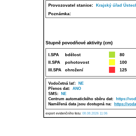
Provozovatel stanice:
Krajský úřad Ústec
Poznámka:
Stupně povodňové aktivity (cm)
I.SPA
bdělost
80
II.SPA
pohotovost
100
III.SPA
ohrožení
125
Vodočetná lať:
NE
Přenos dat:
ANO
SMS:
NE
Centrum automatického sběru dat:
https://vo
Naměřená data jsou dostupná na:
https://vod
export evidenčního listu:
08.08.2026 11:06