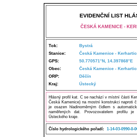
EVIDENČNÍ LIST HL
ČESKÁ KAMENICE - KER
Tok:
Bystrá
Stanice:
Česká Kamenice - Kerhartic
GPS:
50.770571°N, 14.397868°E
Obec:
Česká Kamenice - Kerhartic
ORP:
Děčín
Kraj:
Ústecký
Hlásný profil kat. C se nachází v místní části Ke
Česká Kamenice) na mostní konstrukci naproti č. 
je osazen hladinoměrným čidlem s automati
naměřených dat. Provozovatelem profilu je
Ústeckého kraje.
Číslo hydrologického pořadí:
1-14-03-0990-0-0