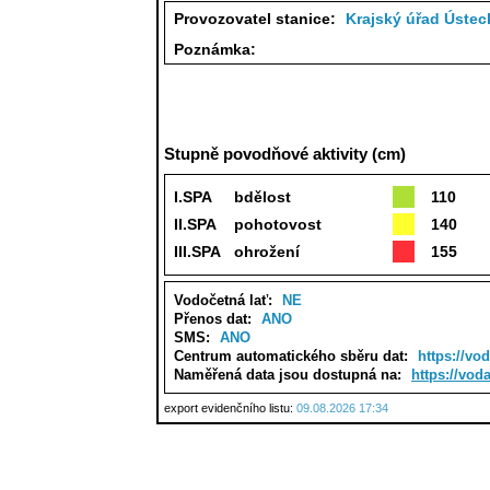
Provozovatel stanice:
Krajský úřad Ústec
Poznámka:
Stupně povodňové aktivity (cm)
I.SPA
bdělost
110
II.SPA
pohotovost
140
III.SPA
ohrožení
155
Vodočetná lať:
NE
Přenos dat:
ANO
SMS:
ANO
Centrum automatického sběru dat:
https://vo
Naměřená data jsou dostupná na:
https://vod
export evidenčního listu:
09.08.2026 17:34