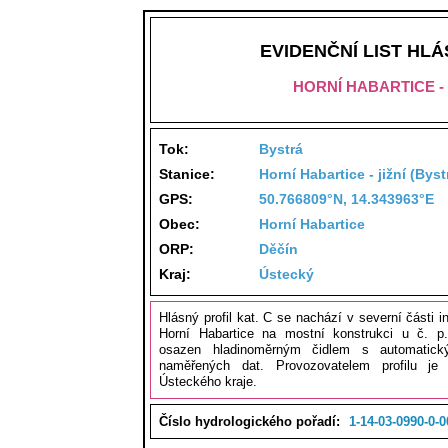
EVIDENČNÍ LIST HL
HORNÍ HABARTICE - 
Tok:
Bystrá
Stanice:
Horní Habartice - jižní (Byst
GPS:
50.766809°N, 14.343963°E
Obec:
Horní Habartice
ORP:
Děčín
Kraj:
Ústecký
Hlásný profil kat. C se nachází v severní části i
Horní Habartice na mostní konstrukci u č. p. 
osazen hladinoměrným čidlem s automatic
naměřených dat. Provozovatelem profilu je
Ústeckého kraje.
Číslo hydrologického pořadí:
1-14-03-0990-0-0