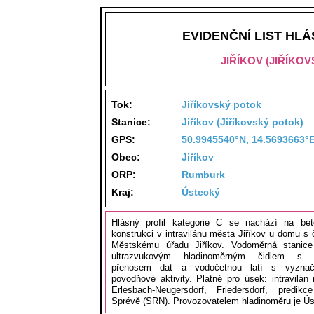
EVIDENČNÍ LIST HL
JIŘÍKOV (JIŘÍKO
Tok:
Jiříkovský potok
Stanice:
Jiříkov (Jiříkovský potok)
GPS:
50.9945540°N, 14.5693663°
Obec:
Jiříkov
ORP:
Rumburk
Kraj:
Ústecký
Hlásný profil kategorie C se nachází na be
konstrukci v intravilánu města Jiříkov u domu s č
Městskému úřadu Jiříkov. Vodoměrná stanic
ultrazvukovým hladinoměrným čidlem s a
přenosem dat a vodočetnou latí s vyznač
povodňové aktivity. Platné pro úsek: intravilán 
Erlesbach-Neugersdorf, Friedersdorf, predik
Sprévě (SRN). Provozovatelem hladinoměru je Ús