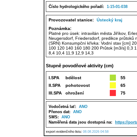
Číslo hydrologického pořadí:
1-15-01-038
Provozovatel stanice:
Ústecký kraj
Poznámka:
Platné pro úsek: intravilán města Jiříkov, Erl
Neugersdorf, Friedersdorf, predikce průtoků 
(SRN) Konsumpční křivka: Vodní stav [cm] 20
100 120 140 160 180 200 Průtok [m3/s] 0,3 1,
8,4 10,4 11,9 12,9 14,3
Stupně povodňové aktivity (cm)
I.SPA
bdělost
55
II.SPA
pohotovost
65
III.SPA
ohrožení
75
Vodočetná lať:
ANO
Přenos dat:
ANO
SMS:
ANO
Naměřená data jsou dostupná na:
https://por
export evidenčního listu:
08.08.2026 04:58