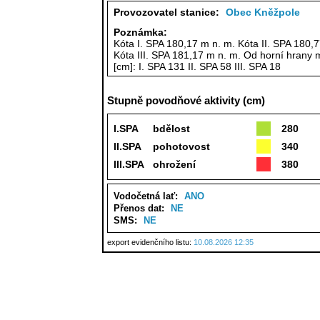
Provozovatel stanice:
Obec Kněžpole
Poznámka:
Kóta I. SPA 180,17 m n. m. Kóta II. SPA 180,
Kóta III. SPA 181,17 m n. m. Od horní hrany 
[cm]: I. SPA 131 II. SPA 58 III. SPA 18
Stupně povodňové aktivity (cm)
I.SPA
bdělost
280
II.SPA
pohotovost
340
III.SPA
ohrožení
380
Vodočetná lať:
ANO
Přenos dat:
NE
SMS:
NE
export evidenčního listu:
10.08.2026 12:35