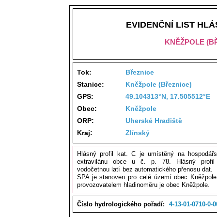
EVIDENČNÍ LIST HL
KNĚŽPOLE (B
Tok:
Březnice
Stanice:
Kněžpole (Březnice)
GPS:
49.104313°N, 17.505512°E
Obec:
Kněžpole
ORP:
Uherské Hradiště
Kraj:
Zlínský
Hlásný profil kat. C je umístěný na hospodá
extravilánu obce u č. p. 78. Hlásný profi
vodočetnou latí bez automatického přenosu dat. 
SPA je stanoven pro celé území obec Kněžpole 
provozovatelem hladinoměru je obec Kněžpole.
Číslo hydrologického pořadí:
4-13-01-0710-0-0