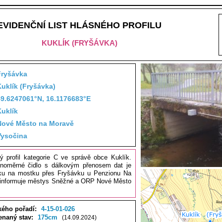
EVIDENČNÍ LIST HLÁSNÉHO PROFILU
KUKLÍK (FRYŠÁVKA)
Fryšávka
uklík (Fryšávka)
49.6247061°N, 16.1176683°E
Kuklík
Nové Město na Moravě
Vysočina
ý profil kategorie C ve správě obce Kuklík.
inoměrné čidlo s dálkovým přenosem dat je
ku na mostku přes Fryšávku u Penzionu Na
 informuje městys Sněžné a ORP Nové Město
kého pořadí:
4-15-01-026
enaný stav:
175cm
(14.09.2024)