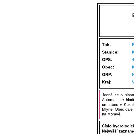
Tok:
Stanice:
K
GPS:
Obec:
ORP:
Kraj:
Jedná se o hlásn
Automatické hlad
umístěno v Kuklí
Mlýně. Obec dále
na Moravě.
Číslo hydrologic
Nejvyšší zaznam