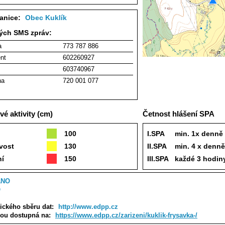
tanice:
Obec Kuklík
ných SMS zpráv:
a
773 787 886
ent
602260927
603740967
na
720 001 077
é aktivity (cm)
Četnost hlášení SPA
100
I.SPA
min. 1x denně
vost
130
II.SPA
min. 4 x denně
ní
150
III.SPA
každé 3 hodin
ANO
O
ického sběru dat:
http://www.edpp.cz
sou dostupná na:
https://www.edpp.cz/zarizeni/kuklik-frysavka-/