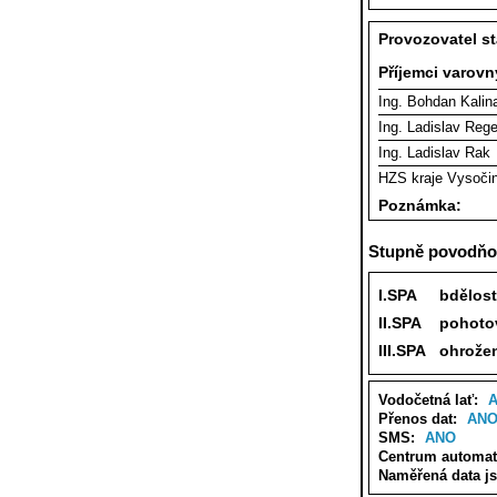
Provozovatel s
Příjemci varov
Ing. Bohdan Kalin
Ing. Ladislav Reg
Ing. Ladislav Rak
HZS kraje Vysoči
Poznámka:
Stupně povodňov
I.SPA
bdělost
II.SPA
pohoto
III.SPA
ohrože
Vodočetná lať:
Přenos dat:
AN
SMS:
ANO
Centrum automat
Naměřená data j