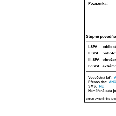
Poznámka:
Stupně povodňov
I.SPA
bdělost
II.SPA
pohoto
III.SPA
ohrože
IV.SPA
extrémn
Vodočetná lať:
Přenos dat:
AN
SMS:
NE
Naměřená data j
export evidenčního list