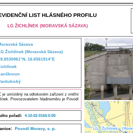
EVIDENČNÍ LIST HLÁSNÉHO PROFILU
LG ŽICHLÍNEK (MORAVSKÁ SÁZAVA)
Moravská Sázava
LG Žichlínek (Moravská Sázava)
49.8530961°N, 16.6561914°E
ichlínek
Lanškroun
Pardubický
 C je umístěný na odtokovém zařízení z vnitřní
hlínek. Provozovatelem hladinoměru je Povodí
kého pořadí:
4-10-02-0160-0-00
tanice:
Povodí Moravy, s. p.