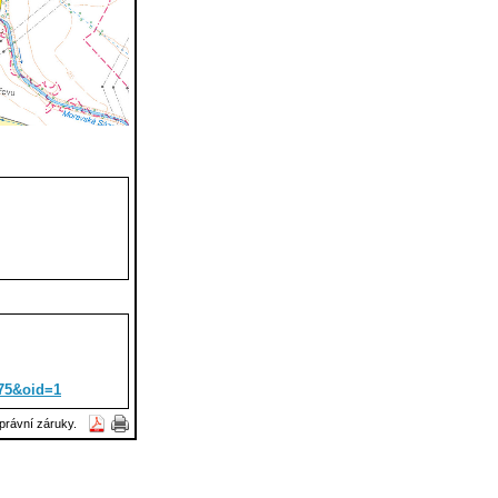
175&oid=1
právní záruky.