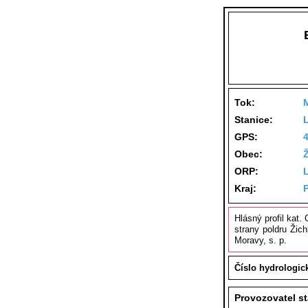
Tok:
Stanice:
GPS:
Obec:
Ž
ORP:
Kraj:
Hlásný profil kat.
strany poldru Žic
Moravy, s. p.
Číslo hydrologic
Provozovatel s