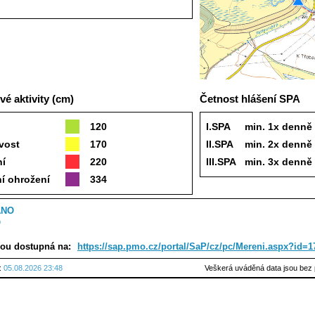
é aktivity (cm)
Četnost hlášení SPA
120
I.SPA
min. 1x denně
vost
170
II.SPA
min. 2x denně
ní
220
III.SPA
min. 3x denně
í ohrožení
334
ANO
O
sou dostupná na:
https://sap.pmo.cz/portal/SaP/cz/pc/Mereni.aspx?id=
u:
05.08.2026 23:48
Veškerá uváděná data jsou bez 