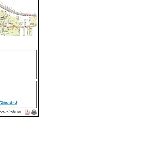
172&oid=3
právní záruky.