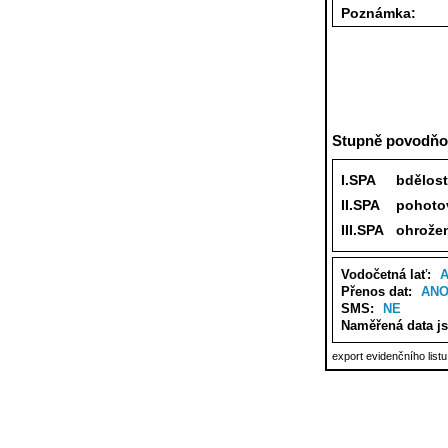
Poznámka:
Stupně povodňov
I.SPA
bdělost
II.SPA
pohoto
III.SPA
ohrože
Vodočetná lať:
Přenos dat:
AN
SMS:
NE
Naměřená data j
export evidenčního list