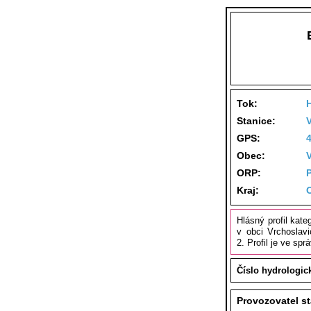
Tok:
Stanice:
GPS:
Obec:
ORP:
Kraj:
Hlásný profil kat
v obci Vrchoslavi
2. Profil je ve sp
Číslo hydrologic
Provozovatel s