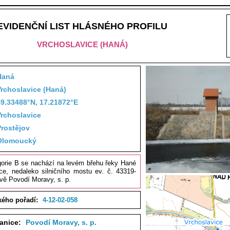
EVIDENČNÍ LIST HLÁSNÉHO PROFILU
VRCHOSLAVICE (HANÁ)
Haná
Vrchoslavice (Haná)
49.33488°N, 17.21872°E
Vrchoslavice
Prostějov
Olomoucký
egorie B se nachází na levém břehu řeky Hané
ce, nedaleko silničního mostu ev. č. 43319-
rávě Povodí Moravy, s. p.
kého pořadí:
4-12-02-058
tanice:
Povodí Moravy, s. p.