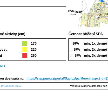
é aktivity (cm)
Četnost hlášení SPA
170
I.SPA
min. 1x denně
vost
220
II.SPA
min. 2x denně
ní
260
III.SPA
min. 3x denně
ANO
O
sou dostupná na:
https://sap.pmo.cz/portal/Sap/cz/pc/Mereni.aspx?id=
u:
07.08.2026 00:01
Veškerá uváděná data jsou bez 