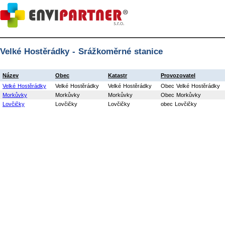
Velké Hostěrádky - Srážkoměrné stanice
Název
Obec
Katastr
Provozovatel
Velké Hostěrádky
Velké Hostěrádky
Velké Hostěrádky
Obec Velké Hostěrádky
Morkůvky
Morkůvky
Morkůvky
Obec Morkůvky
Lovčičky
Lovčičky
Lovčičky
obec Lovčičky