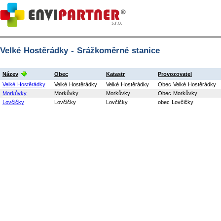
Velké Hostěrádky - Srážkoměrné stanice
Název
Obec
Katastr
Provozovatel
Velké Hostěrádky
Velké Hostěrádky
Velké Hostěrádky
Obec Velké Hostěrádky
Morkůvky
Morkůvky
Morkůvky
Obec Morkůvky
Lovčičky
Lovčičky
Lovčičky
obec Lovčičky