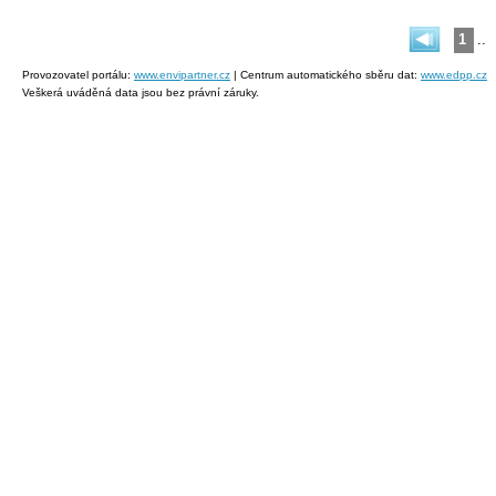
1
..
Provozovatel portálu:
www.envipartner.cz
| Centrum automatického sběru dat:
www.edpp.cz
Veškerá uváděná data jsou bez právní záruky.