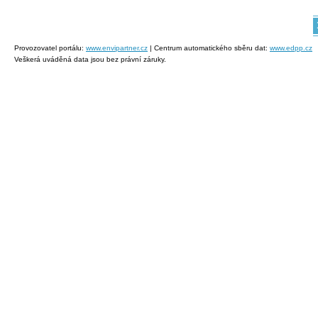
Provozovatel portálu:
www.envipartner.cz
| Centrum automatického sběru dat:
www.edpp.cz
Veškerá uváděná data jsou bez právní záruky.