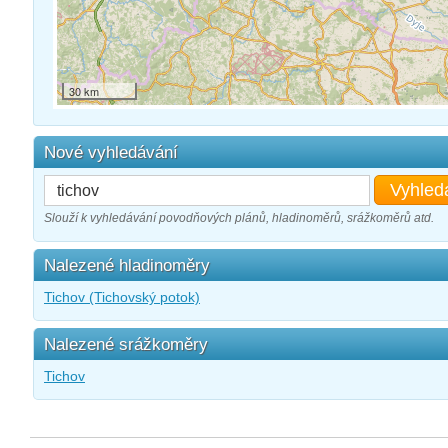
30 km
Nové vyhledávání
Vyhled
Slouží k vyhledávání povodňových plánů, hladinoměrů, srážkoměrů atd.
Nalezené hladinoměry
Tichov (Tichovský potok)
Nalezené srážkoměry
Tichov