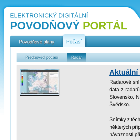
ELEKTRONICKÝ DIGITÁLNÍ
POVODŇOVÝ
PORTÁL
Povodňové plány
Počasí
Předpověď počasí
Radar
Aktuální
Radarové sním
data z radarů
Slovensko, N
Švédsko.
Snímky z těch
některých pří
návaznosti př