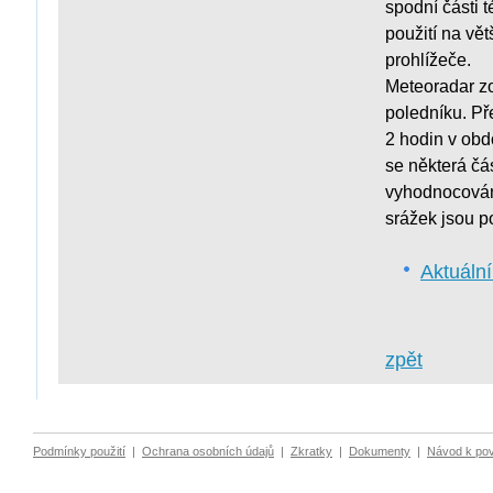
spodní části t
použití na vě
prohlížeče.
Meteoradar zo
poledníku. Př
2 hodin v obd
se některá čá
vyhodnocování
srážek jsou p
Aktuáln
zpět
Podmínky použití
|
Ochrana osobních údajů
|
Zkratky
|
Dokumenty
|
Návod k po