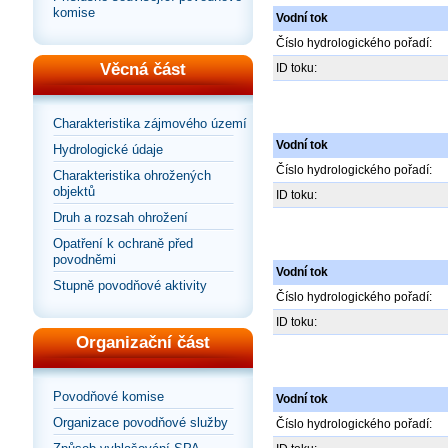
komise
Vodní tok
Číslo hydrologického pořadí:
Věcná část
ID toku:
Charakteristika zájmového území
Vodní tok
Hydrologické údaje
Číslo hydrologického pořadí:
Charakteristika ohrožených
objektů
ID toku:
Druh a rozsah ohrožení
Opatření k ochraně před
povodněmi
Vodní tok
Stupně povodňové aktivity
Číslo hydrologického pořadí:
ID toku:
Organizační část
Povodňové komise
Vodní tok
Organizace povodňové služby
Číslo hydrologického pořadí: