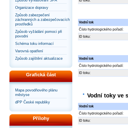
Způsob vyhlašování SPA
ID toku:
Organizace dopravy
Způsob zabezpečení
záchranných a zabezpečovacích
Vodní tok
prostředků
Číslo hydrologického pořadí:
Způsob vyžádání pomoci při
povodni
ID toku:
Schéma toku informací
Varovná opatření
Způsob zajištění aktualizace
Vodní tok
Číslo hydrologického pořadí:
ID toku:
Grafická část
Mapa povodňového plánu
Vodní toky ve 
městyse
dPP České republiky
Vodní tok
Číslo hydrologického pořadí:
Přílohy
ID toku: