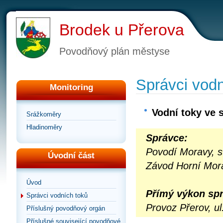
Brodek u Přerova
Povodňový plán městyse
Správci vodn
Monitoring
Vodní toky ve 
Srážkoměry
Hladinoměry
Správce:
Povodí Moravy, s
Úvodní část
Závod Horní Mor
Úvod
Přímý výkon spr
Správci vodních toků
Provoz Přerov, ul
Příslušný povodňový orgán
Příslušné související povodňové