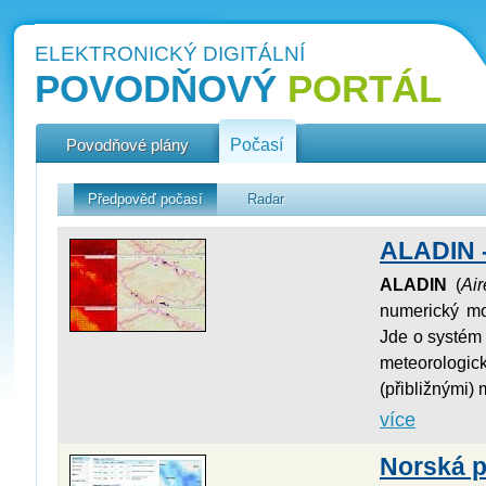
ELEKTRONICKÝ DIGITÁLNÍ
POVODŇOVÝ
PORTÁL
Povodňové plány
Počasí
Předpověď počasí
Radar
ALADIN 
ALADIN
(
Ai
numerický mo
Jde o systém 
meteorologi
(přibližnými)
více
Norská 