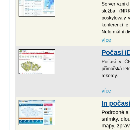
Server vznikl
služba (
NRK
poskytovaly 
konferencí je
Neformální di
více
Počasí 
Počasí v ČR
přímořská let
rekordy.
více
In počas
Podrobné a 
snímky, dlo
mapy, zpravo