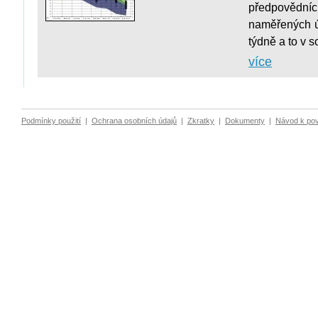
předpovědníc
naměřených ú
týdně a to v s
více
Podmínky použití
|
Ochrana osobních údajů
|
Zkratky
|
Dokumenty
|
Návod k po