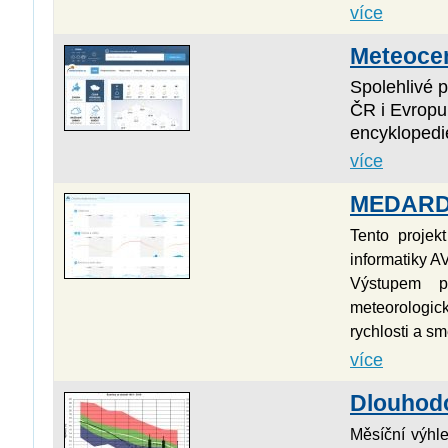
více
Meteoce
Spolehlivé 
ČR i Evropu
encyklopedi
více
MEDARD 
Tento projek
informatiky A
Výstupem p
meteorologick
rychlosti a sm
více
Dlouhod
Měsíční výhl