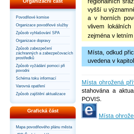
regionálních srá
Organizační část
vyšší u významně
a v horních pov
Povodňové komise
Organizace povodňové služby
vlivem lokálních
Způsob vyhlašování SPA
zejména v letní
Organizace dopravy
Způsob zabezpečení
Místa, odkud při
záchranných a zabezpečovacích
prostředků
uvedena v kapito
Způsob vyžádání pomoci při
povodni
Schéma toku informací
Místa ohrožená př
Varovná opatření
stahována a aktual
Způsob zajištění aktualizace
POVIS.
Grafická část
Místa ohrože
Mapa povodňového plánu města