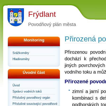
Frýdlant
Povodňový plán města
Přirozená p
Monitoring
Přirozenou povodn
Srážkoměry
dochází k přecho
Hladinoměry
jiných povrchových
vodního toku a můž
Úvodní část
Přirozené povodn
Úvod
zimní a jarní 
Správci vodních toků
kombinaci s deš
Příslušný povodňový orgán
podhorských toc
Příslušné související povodňové