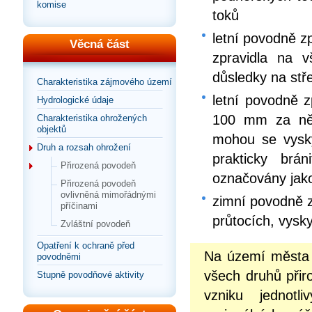
komise
toků
letní povodně zp
Věcná část
zpravidla na 
důsledky na stř
Charakteristika zájmového území
letní povodně z
Hydrologické údaje
100 mm za něk
Charakteristika ohrožených
objektů
mohou se vysky
Druh a rozsah ohrožení
prakticky brá
Přirozená povodeň
označovány jako
Přirozená povodeň
ovlivněná mimořádnými
zimní povodně z
příčinami
průtocích, vysk
Zvláštní povodeň
Opatření k ochraně před
Na území města F
povodněmi
všech druhů přir
Stupně povodňové aktivity
vzniku jednotl