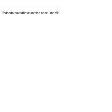
__________________________________
Předseda povodňové komise obce Libhošť