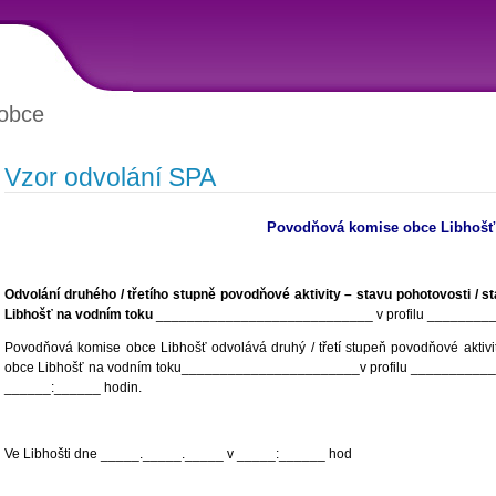
obce
Vzor odvolání SPA
Povodňová komise obce Libhošť
Odvolání druhého / třetího stupně povodňové aktivity – stavu pohotovosti / 
Libhošť na vodním toku
____________________________ v profilu _______
Povodňová komise obce Libhošť odvolává druhý / třetí stupeň povodňové aktivit
obce Libhošť na vodním toku_______________________v profilu __________
______:______ hodin.
Ve Libhošti dne _____._____._____ v _____:______ hod