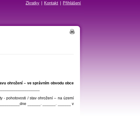
Zkratky
|
Kontakt
|
Přihlášení
stavu ohrožení – ve správním obvodu obce
____________________
y - pohotovosti / stav ohrožení – na území
__________dne ______. ______. ______ v