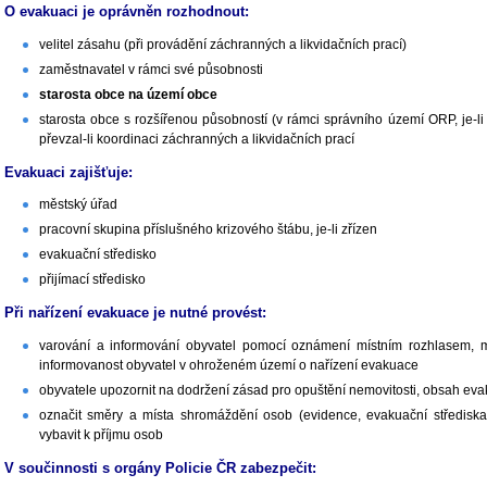
O evakuaci je oprávněn rozhodnout:
velitel zásahu (při provádění záchranných a likvidačních prací)
zaměstnavatel v rámci své působnosti
starosta obce na území obce
starosta obce s rozšířenou působností (v rámci správního území ORP, je-li 
převzal-li koordinaci záchranných a likvidačních prací
Evakuaci zajišťuje:
městský úřad
pracovní skupina příslušného krizového štábu, je-li zřízen
evakuační středisko
přijímací středisko
Při nařízení evakuace je nutné provést:
varování a informování obyvatel pomocí oznámení místním rozhlasem, mo
informovanost obyvatel v ohroženém území o nařízení evakuace
obyvatele upozornit na dodržení zásad pro opuštění nemovitosti, obsah eva
označit směry a místa shromáždění osob (evidence, evakuační střediska
vybavit k příjmu osob
V součinnosti s orgány Policie ČR zabezpečit: