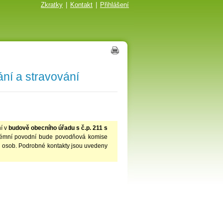
Zkratky
|
Kontakt
|
Přihlášení
í a stravování
í v
budově obecního úřadu s č.p. 211 s
xtrémní povodní bude povodňová komise
 osob. Podrobné kontakty jsou uvedeny