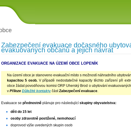
obce
Zabezpečení evakuace dočasného ubytován
evakuovaných občanů a jejich návrat
ORGANIZACE EVAKUACE NA ÚZEMÍ OBCE LOPENÍK
Na území obce je stanoveno evakuační místo s možností náhradního ubytován
kapacitou 5 osob.
V případě nedostatečné kapacity těchto zařízení při e
obce žádat povodňovou komisi ORP Uherský Brod o ubytování evakuovaných
v
Příloze
Důležité kontakty
část
Zabezpečení evakuace
.
Evakuace se
přednostně
plánuje pro následující
skupiny obyvatelstva:
děti do 15 let
osoby zdravotně postižené, nemohoucí
doprovod výše uvedených skupin osob