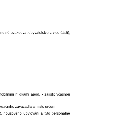
nutné evakuovat obyvatelstvo z více částí),
bilními hlídkami apod. - zajistit včasnou
kuačního zavazadla a místo určení
), nouzového ubytování a tyto personálně