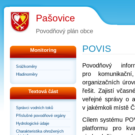
Pašovice
Povodňový plán obce
POVIS
Monitoring
Povodňový info
Srážkoměry
pro komunikační
Hladinoměry
organizačních úrov
řešit. Zajistí vča
Textová část
veřejné správy o a
v jakémkoli místě Č
Správci vodních toků
Příslušné povodňové orgány
Cílem systému POVI
Hydrologické údaje
platformu pro kv
Charakteristika ohrožených