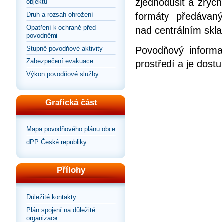
zjednodušit a zrych
objektů
Druh a rozsah ohrožení
formáty předávan
Opatření k ochraně před
nad centrálním skla
povodněmi
Stupně povodňové aktivity
Povodňový informa
Zabezpečení evakuace
prostředí a je dos
Výkon povodňové služby
Grafická část
Mapa povodňového plánu obce
dPP České republiky
Přílohy
Důležité kontakty
Plán spojení na důležité
organizace