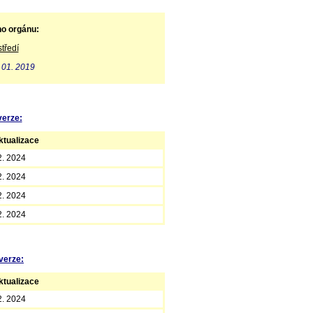
ho orgánu:
tředí
 01. 2019
verze:
tualizace
2. 2024
2. 2024
2. 2024
2. 2024
verze:
tualizace
2. 2024