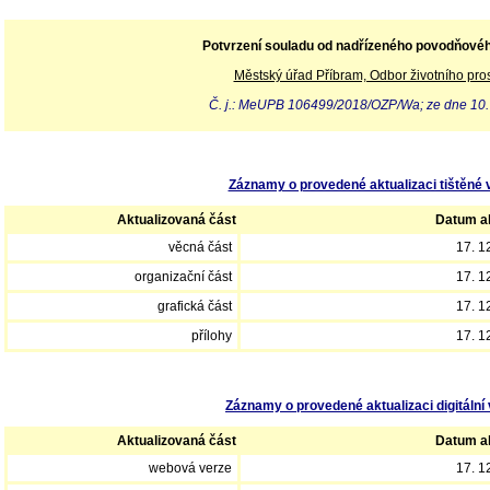
Potvrzení souladu od nadřízeného povodňové
Městský úřad Příbram, Odbor životního pros
Č. j.: MeUPB 106499/2018/OZP/Wa; ze dne 10.
Záznamy o provedené aktualizaci tištěné 
Aktualizovaná část
Datum ak
věcná část
17. 1
organizační část
17. 1
grafická část
17. 1
přílohy
17. 1
Záznamy o provedené aktualizaci digitální 
Aktualizovaná část
Datum ak
webová verze
17. 1