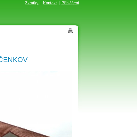
Zkratky
|
Kontakt
|
Přihlášení
 ČENKOV