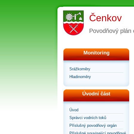
Čenkov
Povodňový plán 
Monitoring
Srážkoměry
Hladinoměry
Úvodní část
Úvod
Správci vodních toků
Příslušný povodňový orgán
Příslušné související povodňové