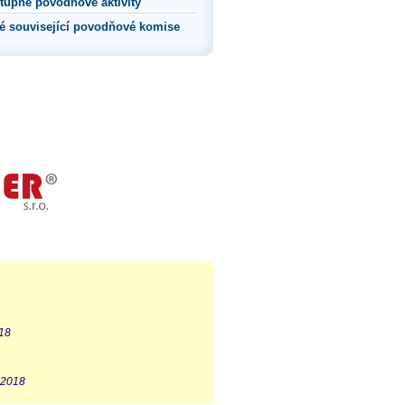
tupně povodňové aktivity
né související povodňové komise
018
 2018