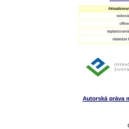
Aktualizova
webová
offlin
digitalizovan
databáze
Autorská práva m