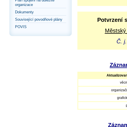
Plán spojení na důležité
organizace
Dokumenty
Potvrzení 
Související povodňové plány
POVIS
Městský 
Č. j
Záznam
Aktualizova
věcn
organizačn
grafic
Záznam