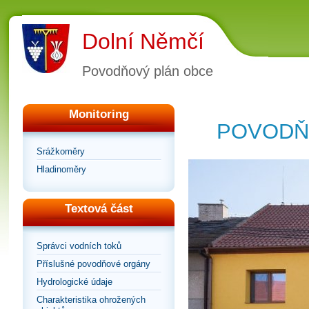
Dolní Němčí
Povodňový plán obce
Monitoring
POVODŇ
Srážkoměry
Hladinoměry
Textová část
Správci vodních toků
Příslušné povodňové orgány
Hydrologické údaje
Charakteristika ohrožených