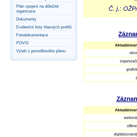
Plán spojení na důležité
Č. j.: OŽ
organizace
Dokumenty
Evidenční listy hlásných profilů
Záznam
Fotodokumentace
POVIS
Aktualizova
Výtah z povodňového plánu
věcn
organizačn
grafic
Záznam
Aktualizova
webová
offlin
digitalizovan