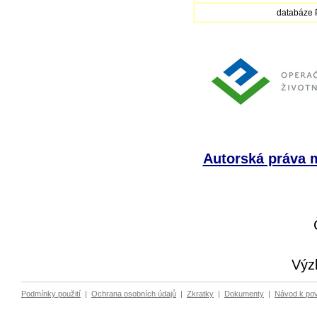
databáze
Autorská práva m
Výz
Podmínky použití
|
Ochrana osobních údajů
|
Zkratky
|
Dokumenty
|
Návod k po