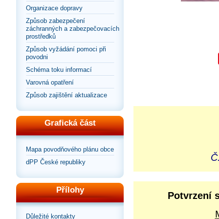
Organizace dopravy
Způsob zabezpečení
záchranných a zabezpečovacích
prostředků
Způsob vyžádání pomoci při
povodni
Schéma toku informací
Varovná opatření
Způsob zajištění aktualizace
Grafická část
Mapa povodňového plánu obce
Č
dPP České republiky
Přílohy
Potvrzení 
Důležité kontakty