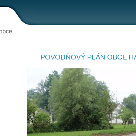
obce
POVODŇOVÝ PLÁN OBCE H