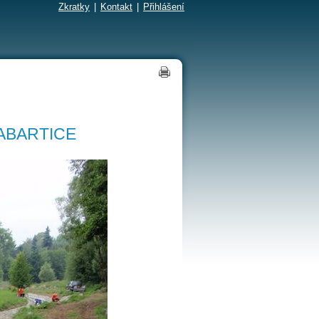
Zkratky
|
Kontakt
|
Přihlášení
ABARTICE