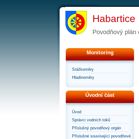
Habartice
Povodňový plán 
Monitoring
Srážkoměry
Hladinoměry
Úvodní část
Úvod
Správci vodních toků
Příslušný povodňový orgán
Příslušné související povodňové