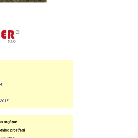
14
 2015
ho orgánu:
tního prostředí