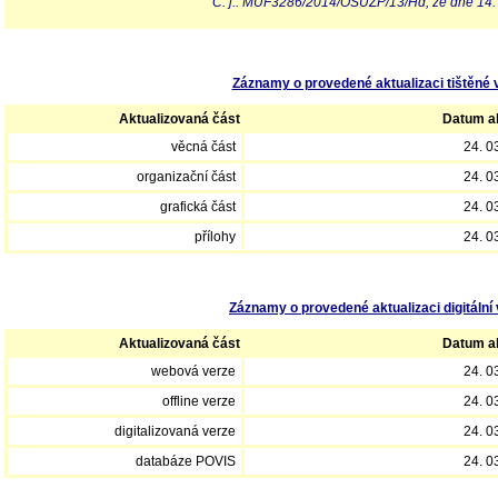
Č. j.: MUF3286/2014/OSUZP/13/Hd; ze dne 14.
Záznamy o provedené aktualizaci tištěné 
Aktualizovaná část
Datum ak
věcná část
24. 0
organizační část
24. 0
grafická část
24. 0
přílohy
24. 0
Záznamy o provedené aktualizaci digitální 
Aktualizovaná část
Datum ak
webová verze
24. 0
offline verze
24. 0
digitalizovaná verze
24. 0
databáze POVIS
24. 0