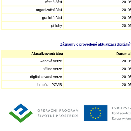
věcná část
20. 0
organizační část
20. 0
grafická část
20. 0
přílohy
20. 0
Záznamy o provedené aktualizaci digitální 
Aktualizovaná část
Datum ak
webová verze
20. 0
offline verze
20. 0
digitalizovaná verze
20. 0
databáze POVIS
20. 0