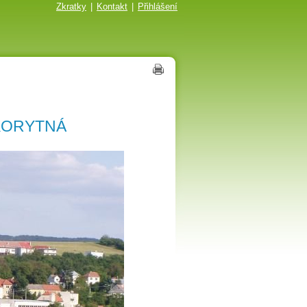
Zkratky
|
Kontakt
|
Přihlášení
KORYTNÁ