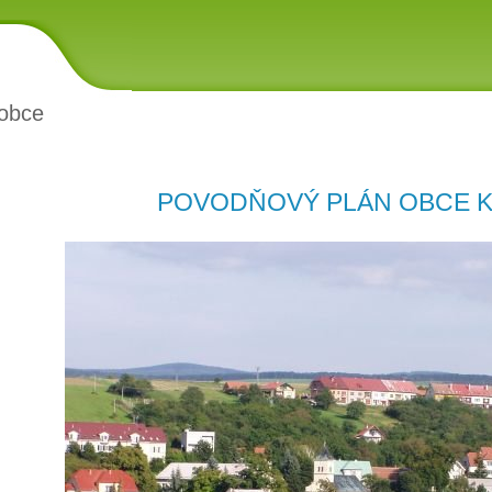
obce
POVODŇOVÝ PLÁN OBCE 