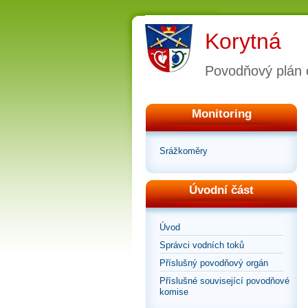
Korytná
Povodňový plán 
Monitoring
Srážkoměry
Úvodní část
Úvod
Správci vodních toků
Příslušný povodňový orgán
Příslušné související povodňové
komise