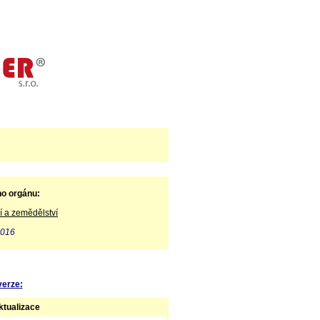
ho orgánu:
í a zemědělství
2016
verze:
tualizace