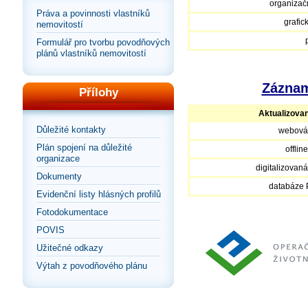
organizačn
Práva a povinnosti vlastníků
grafic
nemovitostí
Formulář pro tvorbu povodňových
plánů vlastníků nemovitostí
Záznam
Přílohy
Aktualizova
Důležité kontakty
webová
Plán spojení na důležité
offlin
organizace
digitalizovan
Dokumenty
databáze
Evidenční listy hlásných profilů
Fotodokumentace
POVIS
Užitečné odkazy
Výtah z povodňového plánu