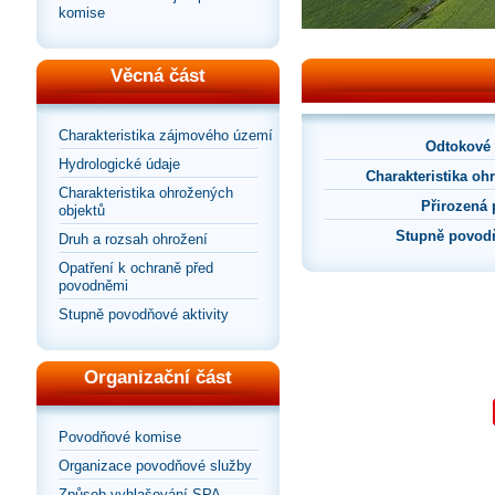
komise
Věcná část
Charakteristika zájmového území
Odtokové
Hydrologické údaje
Charakteristika oh
Charakteristika ohrožených
Přirozená
objektů
Stupně povodň
Druh a rozsah ohrožení
Opatření k ochraně před
povodněmi
Stupně povodňové aktivity
Organizační část
Povodňové komise
Organizace povodňové služby
Způsob vyhlašování SPA