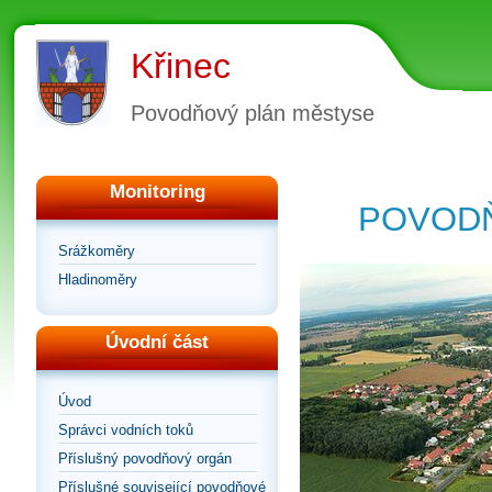
Křinec
Povodňový plán městyse
Monitoring
POVODŇ
Srážkoměry
Hladinoměry
Úvodní část
Úvod
Správci vodních toků
Příslušný povodňový orgán
Příslušné související povodňové