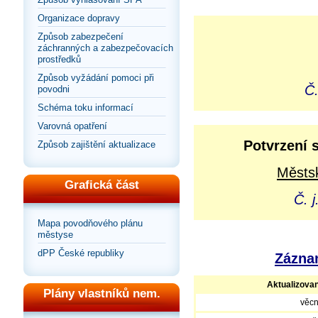
Organizace dopravy
Způsob zabezpečení
záchranných a zabezpečovacích
prostředků
Způsob vyžádání pomoci při
Č.
povodni
Schéma toku informací
Varovná opatření
Potvrzení 
Způsob zajištění aktualizace
Městsk
Grafická část
Č. 
Mapa povodňového plánu
městyse
dPP České republiky
Záznam
Aktualizova
Plány vlastníků nem.
věcn