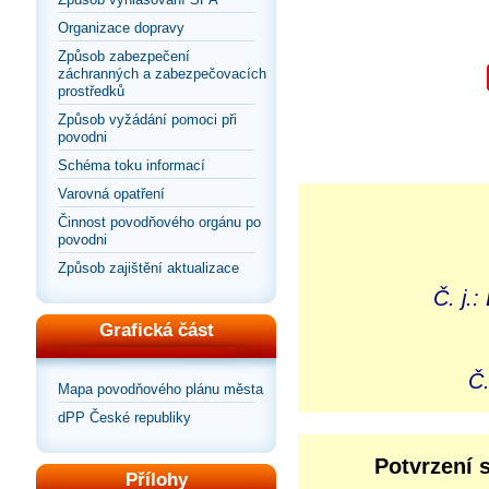
Organizace dopravy
Způsob zabezpečení
záchranných a zabezpečovacích
prostředků
Způsob vyžádání pomoci při
povodni
Schéma toku informací
Varovná opatření
Činnost povodňového orgánu po
povodni
Způsob zajištění aktualizace
Č. j.
Grafická část
Č.
Mapa povodňového plánu města
dPP České republiky
Potvrzení 
Přílohy