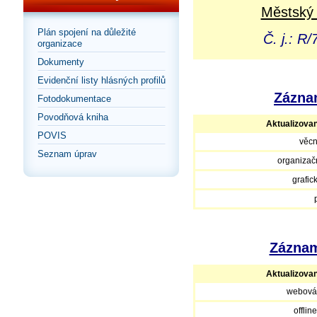
Městský 
Plán spojení na důležité
Č. j.: R
organizace
Dokumenty
Evidenční listy hlásných profilů
Záznam
Fotodokumentace
Povodňová kniha
Aktualizova
POVIS
věcn
Seznam úprav
organizačn
grafic
Záznam
Aktualizova
webová
offlin