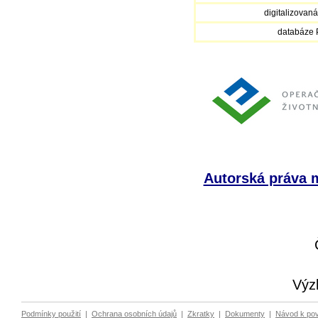
digitalizovan
databáze
Autorská práva m
Výz
Podmínky použití
|
Ochrana osobních údajů
|
Zkratky
|
Dokumenty
|
Návod k po