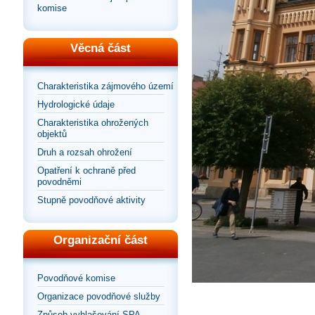
komise
Věcná část
Charakteristika zájmového území
Hydrologické údaje
Charakteristika ohrožených
objektů
Druh a rozsah ohrožení
Opatření k ochraně před
povodněmi
Stupně povodňové aktivity
Organizační část
Povodňové komise
Organizace povodňové služby
Způsob vyhlašování SPA