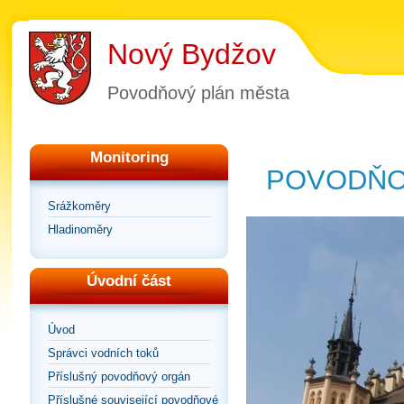
Nový Bydžov
Povodňový plán města
Monitoring
POVODŇO
Srážkoměry
Hladinoměry
Úvodní část
Úvod
Správci vodních toků
Příslušný povodňový orgán
Příslušné související povodňové