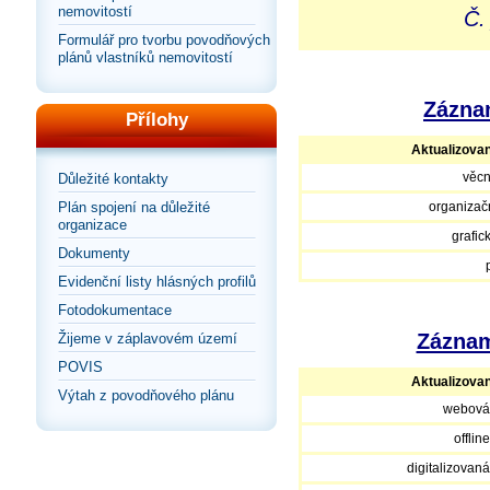
nemovitostí
Č.
Formulář pro tvorbu povodňových
plánů vlastníků nemovitostí
Záznam
Přílohy
Aktualizova
věcn
Důležité kontakty
Plán spojení na důležité
organizačn
organizace
grafic
Dokumenty
Evidenční listy hlásných profilů
Fotodokumentace
Záznam
Žijeme v záplavovém území
POVIS
Aktualizova
Výtah z povodňového plánu
webová
offlin
digitalizovan