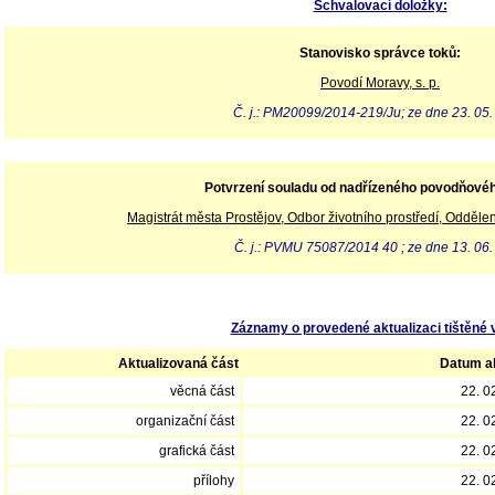
Schvalovací doložky:
Stanovisko správce toků:
Povodí Moravy, s. p.
Č. j.: PM20099/2014-219/Ju; ze dne 23. 05
Potvrzení souladu od nadřízeného povodňové
Magistrát města Prostějov, Odbor životního prostředí, Odděle
Č. j.: PVMU 75087/2014 40 ; ze dne 13. 06
Záznamy o provedené aktualizaci tištěné 
Aktualizovaná část
Datum ak
věcná část
22. 0
organizační část
22. 0
grafická část
22. 0
přílohy
22. 0