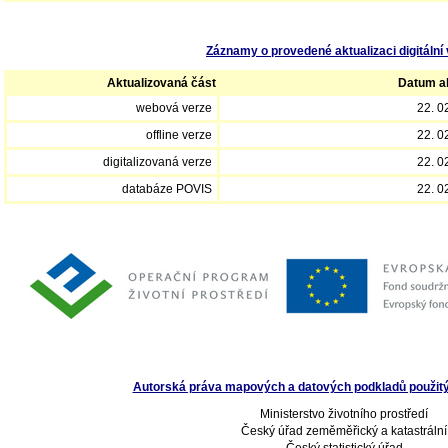
Záznamy o provedené aktualizaci digitální 
Aktualizovaná část
Datum ak
webová verze
22. 0
offline verze
22. 0
digitalizovaná verze
22. 0
databáze POVIS
22. 0
Autorská práva mapových a datových podkladů použitých
Ministerstvo životního prostředí
Český úřad zeměměřický a katastrální